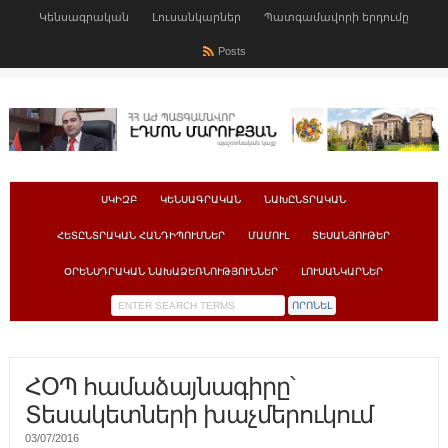
Կենսագրական
Լուսանկարներ
Պատգամավորի երդումը
Posts
ՍԿԻԶԲ
ԿԵՆՍԱԳՐԱԿԱՆ
ՆԱԽԸՆՏՐԱԿԱՆ
ՀԵՏԸՆՏՐԱԿԱՆ ՀԱՆԴԻՊՈՒՄՆԵՐ
ՄԱՄՈՒԼ
ՏԵՍԱՆՅՈՒԹԵՐ
ՕՐԵՆՍԴՐԱԿԱՆ ՆԱԽԱՁԵՌՆՈՒԹՅՈՒՆՆԵՐ
ԼՈՒՍԱՆԿԱՐՆԵՐ
ՀՕՊ համաձայնագիրը՝
Տեսակետների խաչմերուկում
03/07/2016