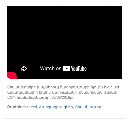
Տեսակետների խաչմերուկ հաղորդաշարի հյուրն է ՀՀ ԱԺ
պատգամավոր Էդմոն Մարուքյանը, քննարկման թեման՝
ՀՕՊ համաձայնագիր: 02/06/2016թ.
Բաժին
:
featured
,
Հարցազրույցներ
,
Տեսանյութեր