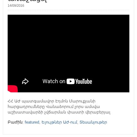
14/09/2016
ՀՀ ԱԺ պատգամավոր Էդմոն Մարուքյանի
հարցադրումները Վանաձորում չորս ամսվա
աշխատավարձի չվճարման փաստի վերաբերյալ
Բաժին
:
featured
,
Ելույթներ ԱԺ-ում
,
Տեսանյութեր