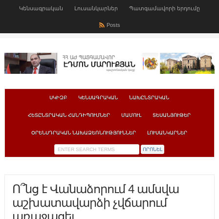
Կենսագրական
Լուսանկարներ
Պատգամավորի երդումը
Posts
ՍԿԻԶԲ
ԿԵՆՍԱԳՐԱԿԱՆ
ՆԱԽԸՆՏՐԱԿԱՆ
ՀԵՏԸՆՏՐԱԿԱՆ ՀԱՆԴԻՊՈՒՄՆԵՐ
ՄԱՄՈՒԼ
ՏԵՍԱՆՅՈՒԹԵՐ
ՕՐԵՆՍԴՐԱԿԱՆ ՆԱԽԱՁԵՌՆՈՒԹՅՈՒՆՆԵՐ
ԼՈՒՍԱՆԿԱՐՆԵՐ
Ո՞նց է Վանաձորում 4 ամսվա
աշխատավարձի չվճարում
առաջացել