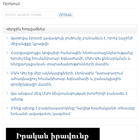
Որոնում
Վերջին հոդվածներ
Այսօրվա նիստի լավագույն լուծումը բանաձևն է, որով Լաչինի
միջանցքը կբացվի
Հարցազրույցս Արցախի հանրային հեռուստաընկերությանը:
Խոսել ենք հումանիտար ճգնաժամի, ՄԱԿ ԱԽ քննարկման և
ներքաղաքական տարաձայնությունների մասին:
ՄԱԿ ԱԽ-ից մեր ակնկալիքների, Լեռնային Ղարաբաղում
ահագնացող հումանիտար ճգնաժամի և բանակցային
գործընթացի մասին
Այս անգամ մեզ ՄԱԿ Անվտանգության խորհրդի բանաձև է
պետք
Մենք պետք է բազմապատկենք Դավիթ Խաժակյանի տեսակը
Երևանի ավագանու կազմում