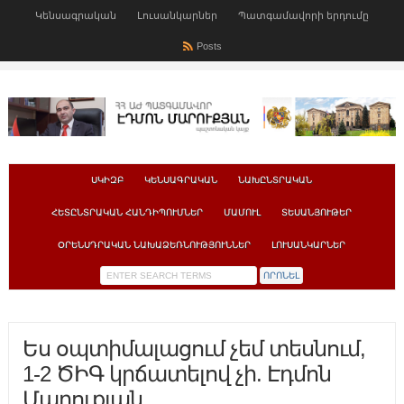
Կենսագրական
Լուսանկարներ
Պատգամավորի երդումը
Posts
ՍԿԻԶԲ
ԿԵՆՍԱԳՐԱԿԱՆ
ՆԱԽԸՆՏՐԱԿԱՆ
ՀԵՏԸՆՏՐԱԿԱՆ ՀԱՆԴԻՊՈՒՄՆԵՐ
ՄԱՄՈՒԼ
ՏԵՍԱՆՅՈՒԹԵՐ
ՕՐԵՆՍԴՐԱԿԱՆ ՆԱԽԱՁԵՌՆՈՒԹՅՈՒՆՆԵՐ
ԼՈՒՍԱՆԿԱՐՆԵՐ
Ես օպտիմալացում չեմ տեսնում,
1-2 ԾԻԳ կրճատելով չի. Էդմոն
Մարուքյան