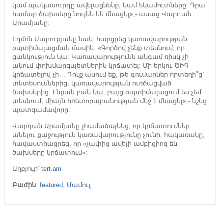
կամ պակասուրդը ավելացնենք, կամ եկամուտները: Դրա
համար ծախսերը նույնն են մնացել»,- ասաց Վարդան
Արամյանը:
Էդմոն Մարուքյանը նաև հարցրեց կառավարության
օպտիմալացման մասին: «Գործով չենք տեսնում, որ
ցանկություն կա: Կառավարությունն անգամ ռիսկ չի
անում փոխմարզպետներին կրճատել: Մի-երկու ԾԻԳ
կրճատելով չի… Դուք ասում եք, թե գումարներ որտեղի՞ց՝
տնտեսումներից, կառավարության ուռճացված
ծախսերից: Էնքան բան կա, բայց օպտիմալացում ես չեմ
տեսնում, միայն հռետորաբանության մեջ է մնացել»,- նշեց
պատգամավորը:
Վարդան Արամյանը չհամաձայնեց, որ կրճատումներ
անելու քաջություն կառավարությունը չունի, հակառակը,
հավաստիացրեց, որ «չափից ավելի ամբիցիոզ են
ծախսերը կրճատում»:
Աղբյուր՝
tert.am
Բաժին
:
featured
,
Մամուլ