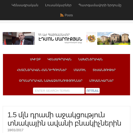
Կենսագրական
Լուսանկարներ
Պատգամավորի երդումը
Posts
ՍԿԻԶԲ
ԿԵՆՍԱԳՐԱԿԱՆ
ՆԱԽԸՆՏՐԱԿԱՆ
ՀԵՏԸՆՏՐԱԿԱՆ ՀԱՆԴԻՊՈՒՄՆԵՐ
ՄԱՄՈՒԼ
ՏԵՍԱՆՅՈՒԹԵՐ
ՕՐԵՆՍԴՐԱԿԱՆ ՆԱԽԱՁԵՌՆՈՒԹՅՈՒՆՆԵՐ
ԼՈՒՍԱՆԿԱՐՆԵՐ
1.5 մլն դրամի աջակցություն
տնակային ավանի բնակիչներին
18/01/2017