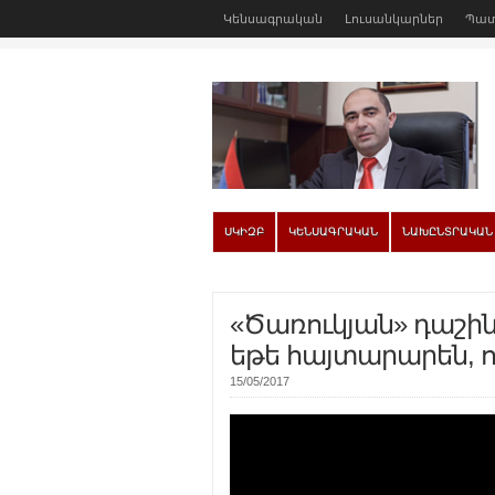
Կենսագրական
Լուսանկարներ
Պատ
ՍԿԻԶԲ
ԿԵՆՍԱԳՐԱԿԱՆ
ՆԱԽԸՆՏՐԱԿԱՆ
«Ծառուկյան» դաշի
եթե հայտարարեն, որ
15/05/2017