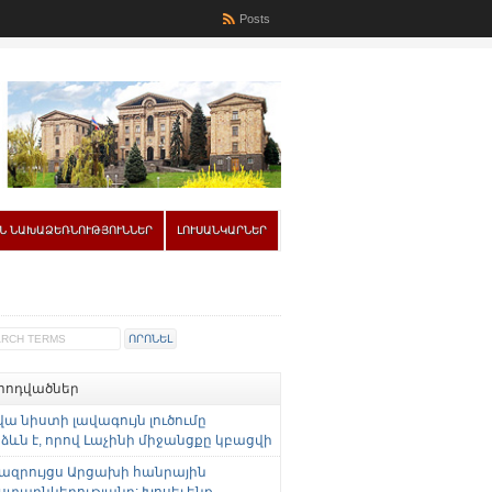
Posts
Ն ՆԱԽԱՁԵՌՆՈՒԹՅՈՒՆՆԵՐ
ԼՈՒՍԱՆԿԱՐՆԵՐ
 հոդվածներ
վա նիստի լավագույն լուծումը
ևն է, որով Լաչինի միջանցքը կբացվի
ազրույցս Արցախի հանրային
ստաընկերությանը: Խոսել ենք