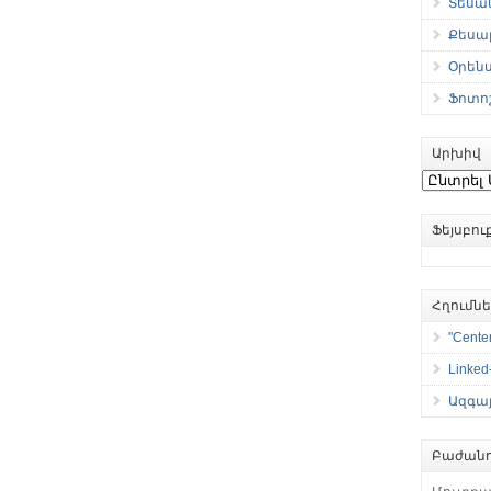
Տեսան
Քեսաբ
Օրեն
Ֆոտո
Արխիվ
Արխիվ
Ֆեյսբո
Հղումն
"Center
Linked
Ազգայ
Բաժանո