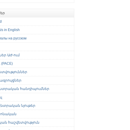
եր
ed
ls in English
иалы на русском
թներ ԱԺ-ում
(PACE)
ետվություններ
ազրույցներ
նտրական հանդիպումներ
լ
նտրական նյութեր
ոնական
կան հաշվետվություն