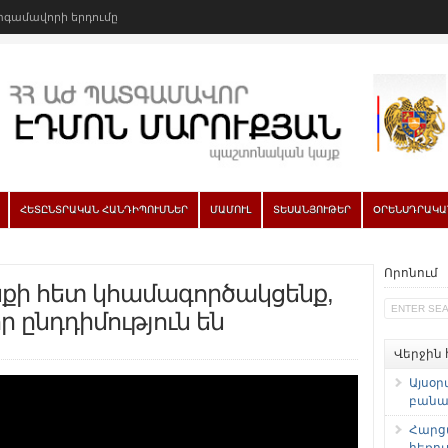
գամավորի երդումը
ՀԵՏԸՆՏՐԱԿԱՆ ՀԱՆԴԻՊՈՒՄՆԵՐ
ՄԱՄՈՒԼ
ՏԵՍԱՆՅՈՒԹԵՐ
ՕՐԵՆՍԴՐԱԿԱ
Որոնում
նքի հետ կհամագործակցենք,
 ընդդիմություն են
Վերջին
Այսօր
բանաձ
Հարց
հեռու