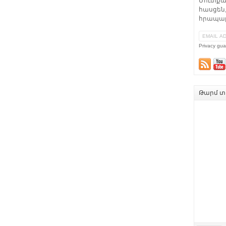
Մուտքա
հասցեն,
հրապար
Privacy gua
Թարմ տե