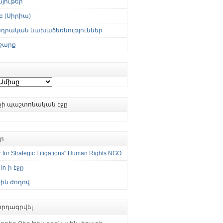
յութեր
 (Սիրիա)
սդրական նախաձեռնություններ
շարք
ւքի պաշտոնական էջը
եր
 for Strategic Litigations" Human Rights NGO
-In-ի էջը
ին ժողով
րդագրվել