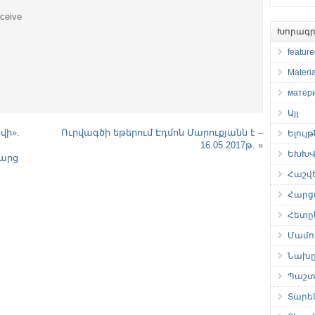
eceive
Խորագր
featur
Materia
матер
Այլ
վի».
Ուրվագծի եթերում Էդմոն Մարուքյանն է –
Ելույ
16.05.2017թ.
»
ԵԽԽՎ 
հարց
Հաշվ
Հարց
Հետը
Մամու
Նախը
Պաշտ
Տարե