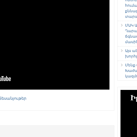
հում
քննա
տարաձ
ՄԱԿ Ա
Ղարա
ճգնա
մասի
Այս 
խորհ
Մենք
Խաժա
կազմ
Տեսանյութեր