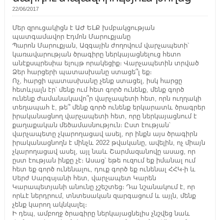
22/06/2017
Մեր զրուցակիցն է ԱԺ ԵԼՔ խմբակցության
պատգամավոր Էդմոն Մարուքյանը
Պարոն Մարուքյան, Ազգային ժողովում վարչապետի՝
կառավարության ծրագիրը ներկայացնելուց հետո
անէքսպրեսիա ելույթ որակեցիք։ Վարչապետին տրված
Ձեր հարցերի պատասխանը ստացե՞լ եք։
Ոչ, հարցի պատասխանը չենք ստացել, իսկ հարցը
հետևյալն էր՝ մենք ում հետ գործ ունենք, մենք գործ
ունենք ժամանակավո՞ր վարչապետի հետ, որն ուղղակի
տեղապահ է, թե՞ մենք գործ ունենք երկարատև ծրագրեր
իրականացնող վարչապետի հետ, որը ներկայացնում է
քաղաքական մեծամասնություն։ Ըստ էության՝
վարչապետը չկարողացավ ասել, որ ինքն այս ծրագիրն
իրականացնողն է մինչև 2022 թվականը, ավելին, ոչ միայն
չկարողացավ ասել, այլ նաև Շարմազանովը ասաց, որ
ըստ էության ինքը չէ։ Ասաց՝ եթե ուզում եք իմանալ ում
հետ եք գործ ունենալու, դուք գործ եք ունենալ ՀՀԿ-ի և
Սերժ Սարգսյանի հետ, վարչապետ Կարեն
Կարապետյանի անունը չշեշտեց։ Դա նշանակում է, որ
որևէ ներդրում, տնտեսական զարգացում և այլն, մենք
չենք կարող ակնկալել։
Ի դեպ, ամբողջ ծրագիրը ներկայացնելիս չնշվեց նաև