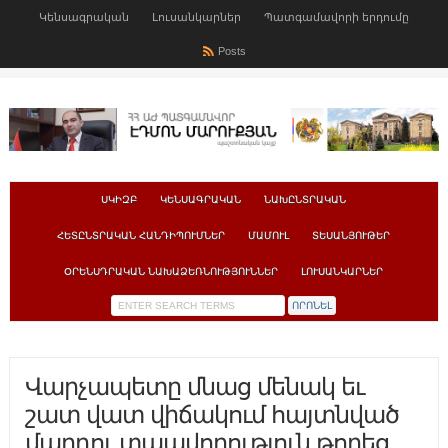
Կենսագրական
Լուսանկարներ
Պատգամավորի երդումը
Posts
ՍԿԻԶԲ
ԿԵՆՍԱԳՐԱԿԱՆ
ՆԱԽԸՆՏՐԱԿԱՆ
ՀԵՏԸՆՏՐԱԿԱՆ ՀԱՆԴԻՊՈՒՄՆԵՐ
ՄԱՄՈՒԼ
ՏԵՍԱՆՅՈՒԹԵՐ
ՕՐԵՆՍԴՐԱԿԱՆ ՆԱԽԱՁԵՌՆՈՒԹՅՈՒՆՆԵՐ
ԼՈՒՍԱՆԿԱՐՆԵՐ
Վարչապետը մնաց մենակ եւ
շատ վատ վիճակում հայտնված
մարդու տպավորություն թողեց