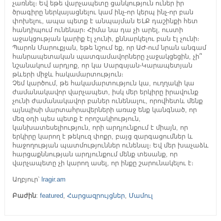
չառնել։ Եվ եթե վարչապետը ցանկություն ուներ իր
ծրագիրը ներկայացնելու կամ ինչ-որ կերպ ինչ-որ բան
փոխելու, ապա պետք է անպայման ԵԼՔ դաշինքի հետ
հանդիպում ունենար։ Հիմա նա դա չի արել, ուստի
աջակցության կարիք էլ չունի, քննարկելու բան էլ չունի։
Պարոն Մարուքյան, եթե նշում եք, որ ԱԺ-ում նրան անգամ
հանրապետական պատգամավորները չաջակցեցին, չի՞
նշանակում արդյոք, որ կա Սարգսյան-Կարապետյան
թևերի միջև հակամարտություն։
Չեմ կարծում, թե հակամարտություն կա, ուղղակի կա
ժամանակավոր վարչապետ, իսկ մեր երկիրը իրավունք
չունի ժամանակավոր բաներ ունենալու, որովհետև մենք
այնպիսի մարտահրավերների առաջ ենք կանգնած, որ
մեզ օդի պես պետք է որոշակիություն,
կանխատեսելիություն, որի արդյունքում է միայն, որ
երկիրը կարող է թեկուզ փոքր, բայց զարգացումներ և
հաջողության պատմություններ ունենալ։ Եվ մեր խաչաձև
հարցաքննության արդյունքում մենք տեսանք, որ
վարչապետը չի կարող ասել, որ ինքը շարունակելու է։
Աղբյուր՝
lragir.am
Բաժին
:
featured
,
Հարցազրույցներ
,
Մամուլ