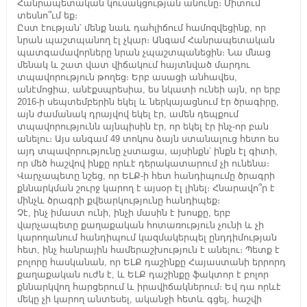
Հանրապետական կուսակցության անունը։ Միտում
տեսնո՞ւմ եք։
Ըստ էության՝ մենք նաև դահլիճում համոզվեցինք, որ
նրան պաշտպանող էլ չկար։ Անգամ Հանրապետական
պատգամավորները նրան չպաշտպանեցին։ Նա մնաց
մենակ և շատ վատ վիճակում հայտնված մարդու
տպավորություն թողեց։ Երբ ասացի անհավես,
անէմոցիա, անէքսպրեսիա, ես նկատի ունեի այն, որ երբ
2016-ի սեպտեմբերին եկել և ներկայացնում էր ծրագիրը,
այն ժամանակ դրայվով եկել էր, ամեն դեպքում
տպավորությունն այնպիսին էր, որ եկել էր ինչ-որ բան
անելու։ Այս անգամ 49 տոկոս ձայն ստանալուց հետո ես
այդ տպավորությունը չստացա, այսինքն՝ ինքն էլ գիտի,
որ մեծ հաշվով ինքը որևէ դերակատարում չի ունենա։
Վարչապետը նշեց, որ ԵԼՔ-ի հետ հանդիպումը ծրագրի
քննարկման շուրջ կարող է այսօր էլ լինել։ Հնարավո՞ր է
մինչև ծրագրի քվեարկությունը հանդիպեք։
Չէ, ինչ իմաստ ունի, ինչի մասին է խոսքը, երբ
վարչապետը քաղաքական հոտառություն չունի և չի
կարողանում հանդիպում կազմակերպել ընդդիմության
հետ, ինչ հանրային համերաշխություն է անելու։ Պետք է
բոլորը հասկանան, որ ԵԼՔ դաշինքը Հայաստանի երրորդ
քաղաքական ուժն է, և ԵԼՔ դաշինքը ֆակտոր է բոլոր
քննարկվող հարցերում և իրավիճակներում։ Եվ դա որևէ
մեկը չի կարող անտեսել, ականջի հետև գցել, հաշվի