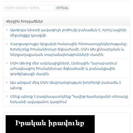
Վերջին հոդվածներ
Այսօրվա նիստի լավագույն լուծումը բանաձևն է, որով Լաչինի
միջանցքը կբացվի
Հարցազրույցս Արցախի հանրային հեռուստաընկերությանը:
Խոսել ենք հումանիտար ճգնաժամի, ՄԱԿ ԱԽ քննարկման և
ներքաղաքական տարաձայնությունների մասին:
ՄԱԿ ԱԽ-ից մեր ակնկալիքների, Լեռնային Ղարաբաղում
ահագնացող հումանիտար ճգնաժամի և բանակցային
գործընթացի մասին
Այս անգամ մեզ ՄԱԿ Անվտանգության խորհրդի բանաձև է
պետք
Մենք պետք է բազմապատկենք Դավիթ Խաժակյանի տեսակը
Երևանի ավագանու կազմում