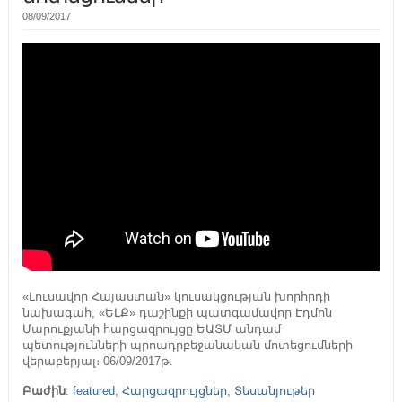
08/09/2017
«Լուսավոր Հայաստան» կուսակցության խորհրդի
նախագահ, «ԵԼՔ» դաշինքի պատգամավոր Էդմոն
Մարուքյանի հարցազրույցը ԵԱՏՄ անդամ
պետությունների պրոադրբեջանական մոտեցումների
վերաբերյալ։ 06/09/2017թ.
Բաժին
:
featured
,
Հարցազրույցներ
,
Տեսանյութեր