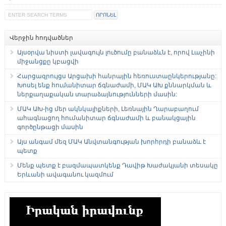
Վերջին հոդվածներ
Այսօրվա նիստի լավագույն լուծումը բանաձևն է, որով Լաչինի
միջանցքը կբացվի
Հարցազրույցս Արցախի հանրային հեռուստաընկերությանը:
Խոսել ենք հումանիտար ճգնաժամի, ՄԱԿ ԱԽ քննարկման և
ներքաղաքական տարաձայնությունների մասին:
ՄԱԿ ԱԽ-ից մեր ակնկալիքների, Լեռնային Ղարաբաղում
ահագնացող հումանիտար ճգնաժամի և բանակցային
գործընթացի մասին
Այս անգամ մեզ ՄԱԿ Անվտանգության խորհրդի բանաձև է
պետք
Մենք պետք է բազմապատկենք Դավիթ Խաժակյանի տեսակը
Երևանի ավագանու կազմում