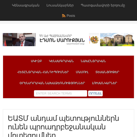
Կենսագրական
Լուսանկարներ
Պատգամավորի երդումը
Posts
ՍԿԻԶԲ
ԿԵՆՍԱԳՐԱԿԱՆ
ՆԱԽԸՆՏՐԱԿԱՆ
ՀԵՏԸՆՏՐԱԿԱՆ ՀԱՆԴԻՊՈՒՄՆԵՐ
ՄԱՄՈՒԼ
ՏԵՍԱՆՅՈՒԹԵՐ
ՕՐԵՆՍԴՐԱԿԱՆ ՆԱԽԱՁԵՌՆՈՒԹՅՈՒՆՆԵՐ
ԼՈՒՍԱՆԿԱՐՆԵՐ
ԵԱՏՄ անդամ պետություններն
ունեն պրոադրբեջանական
մոտեցումներ