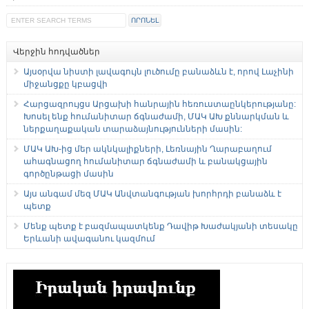
Վերջին հոդվածներ
Այսօրվա նիստի լավագույն լուծումը բանաձևն է, որով Լաչինի
միջանցքը կբացվի
Հարցազրույցս Արցախի հանրային հեռուստաընկերությանը:
Խոսել ենք հումանիտար ճգնաժամի, ՄԱԿ ԱԽ քննարկման և
ներքաղաքական տարաձայնությունների մասին:
ՄԱԿ ԱԽ-ից մեր ակնկալիքների, Լեռնային Ղարաբաղում
ահագնացող հումանիտար ճգնաժամի և բանակցային
գործընթացի մասին
Այս անգամ մեզ ՄԱԿ Անվտանգության խորհրդի բանաձև է
պետք
Մենք պետք է բազմապատկենք Դավիթ Խաժակյանի տեսակը
Երևանի ավագանու կազմում