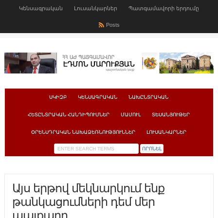
Կենսագրական
Լուսանկարներ
Պատգամավորի երդումը
Posts
ՍԿԻԶԲ
ԿԵՆՍԱԳՐԱԿԱՆ
ՆԱԽԸՆՏՐԱԿԱՆ
ՀԵՏԸՆՏՐԱԿԱՆ ՀԱՆԴԻՊՈՒՄՆԵՐ
ՄԱՄՈՒԼ
ՏԵՍԱՆՅՈՒԹԵՐ
ՕՐԵՆՍԴՐԱԿԱՆ ՆԱԽԱՁԵՌՆՈՒԹՅՈՒՆՆԵՐ
ԼՈՒՍԱՆԿԱՐՆԵՐ
Այս երթով մեկնարկում ենք
թանկացումների դեմ մեր
պայքարը