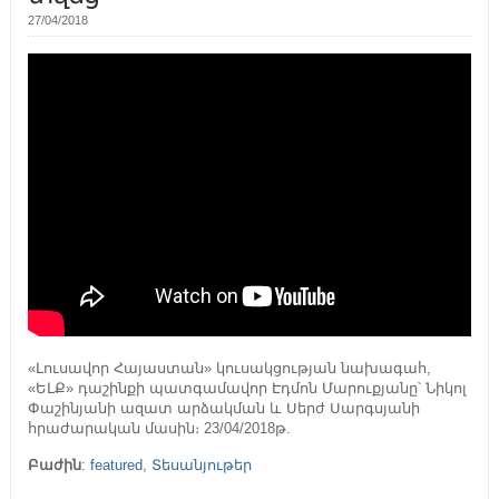
27/04/2018
«Լուսավոր Հայաստան» կուսակցության նախագահ,
«ԵԼՔ» դաշինքի պատգամավոր Էդմոն Մարուքյանը՝ Նիկոլ
Փաշինյանի ազատ արձակման և Սերժ Սարգսյանի
հրաժարական մասին։ 23/04/2018թ.
Բաժին
:
featured
,
Տեսանյութեր