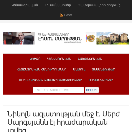
Կենսագրական
Լուսանկարներ
Պատգամավորի երդումը
Posts
ՍԿԻԶԲ
ԿԵՆՍԱԳՐԱԿԱՆ
ՆԱԽԸՆՏՐԱԿԱՆ
ՀԵՏԸՆՏՐԱԿԱՆ ՀԱՆԴԻՊՈՒՄՆԵՐ
ՄԱՄՈՒԼ
ՏԵՍԱՆՅՈՒԹԵՐ
ՕՐԵՆՍԴՐԱԿԱՆ ՆԱԽԱՁԵՌՆՈՒԹՅՈՒՆՆԵՐ
ԼՈՒՍԱՆԿԱՐՆԵՐ
Նիկոլն ազատության մեջ է, Սերժ
Սարգսյանն էլ հրաժարական
տվեց