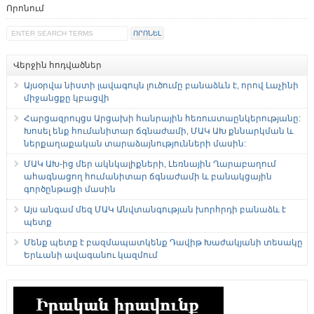
Որոնում
Վերջին հոդվածներ
Այսօրվա նիստի լավագույն լուծումը բանաձևն է, որով Լաչինի
միջանցքը կբացվի
Հարցազրույցս Արցախի հանրային հեռուստաընկերությանը:
Խոսել ենք հումանիտար ճգնաժամի, ՄԱԿ ԱԽ քննարկման և
ներքաղաքական տարաձայնությունների մասին:
ՄԱԿ ԱԽ-ից մեր ակնկալիքների, Լեռնային Ղարաբաղում
ահագնացող հումանիտար ճգնաժամի և բանակցային
գործընթացի մասին
Այս անգամ մեզ ՄԱԿ Անվտանգության խորհրդի բանաձև է
պետք
Մենք պետք է բազմապատկենք Դավիթ Խաժակյանի տեսակը
Երևանի ավագանու կազմում