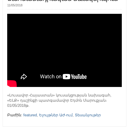
11/05/2018
«Լուսավոր Հայաստան» կուսակցության նախագահ,
«ԵԼՔ» դաշինքի պատգամավոր Էդմոն Մարուքյան։
01/05/2018թ.
Բաժին
:
featured
,
Ելույթներ ԱԺ-ում
,
Տեսանյութեր