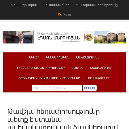
Կենսագրական
Լուսանկարներ
Պատգամավորի երդումը
Posts
ՍԿԻԶԲ
ԿԵՆՍԱԳՐԱԿԱՆ
ՆԱԽԸՆՏՐԱԿԱՆ
ՀԵՏԸՆՏՐԱԿԱՆ ՀԱՆԴԻՊՈՒՄՆԵՐ
ՄԱՄՈՒԼ
ՏԵՍԱՆՅՈՒԹԵՐ
ՕՐԵՆՍԴՐԱԿԱՆ ՆԱԽԱՁԵՌՆՈՒԹՅՈՒՆՆԵՐ
ԼՈՒՍԱՆԿԱՐՆԵՐ
Թավշյա հեղափոխությունը
պետք է ստանա
սահմանադրական ձևակերպում