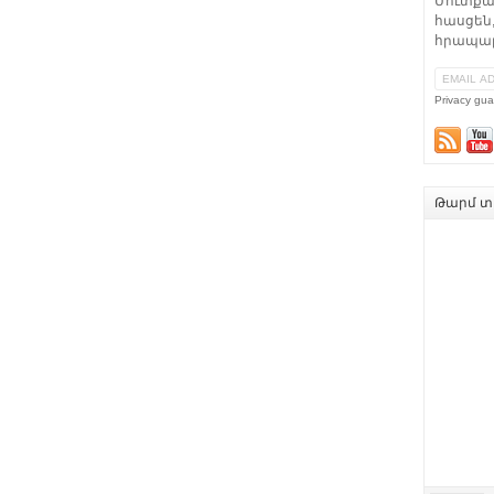
Մուտքա
հասցեն,
հրապար
Privacy gua
Թարմ տե