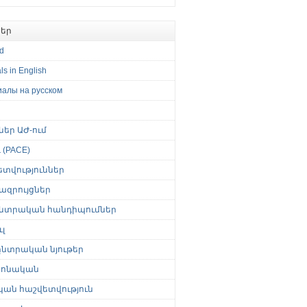
եր
ed
ls in English
иалы на русском
թներ ԱԺ-ում
(PACE)
ետվություններ
ազրույցներ
նտրական հանդիպումներ
լ
նտրական նյութեր
ոնական
կան հաշվետվություն