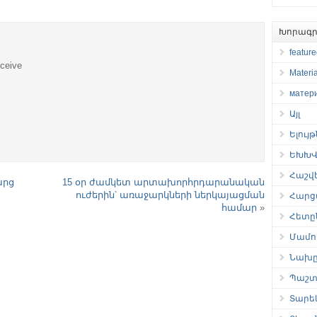
Խորագր
featur
eceive
Materia
матер
Այլ
Ելույ
ԵԽԽՎ 
Հաշվ
արց
15 օր ժամկետ արտախորհրդարանական
ուժերին՝ առաջարկների ներկայացման
Հարց
համար
»
Հետը
Մամու
Նախը
Պաշտ
Տարե