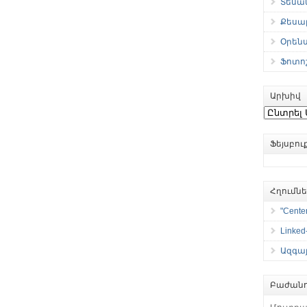
Տեսան
Քեսաբ
Օրեն
Ֆոտո
Արխիվ
Արխիվ
Ֆեյսբո
Հղումն
"Center
Linked
Ազգայ
Բաժանո