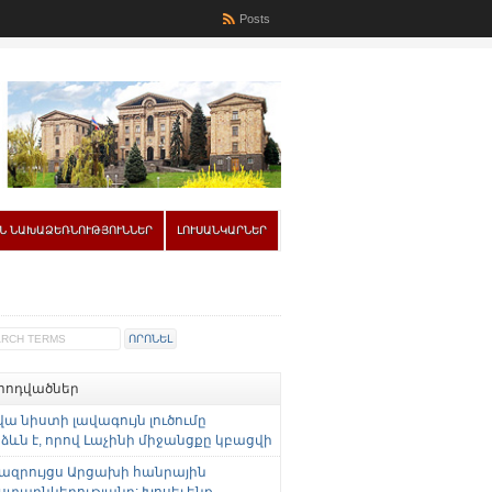
Posts
Ն ՆԱԽԱՁԵՌՆՈՒԹՅՈՒՆՆԵՐ
ԼՈՒՍԱՆԿԱՐՆԵՐ
 հոդվածներ
վա նիստի լավագույն լուծումը
ևն է, որով Լաչինի միջանցքը կբացվի
ազրույցս Արցախի հանրային
ստաընկերությանը: Խոսել ենք