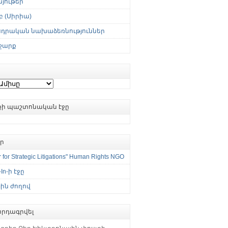
յութեր
 (Սիրիա)
սդրական նախաձեռնություններ
շարք
ւքի պաշտոնական էջը
եր
 for Strategic Litigations" Human Rights NGO
-In-ի էջը
ին ժողով
րդագրվել