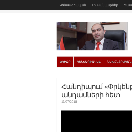
Կենսագրական
Լուսանկարներ
Պատ
ՍԿԻԶԲ
ԿԵՆՍԱԳՐԱԿԱՆ
ՆԱԽԸՆՏՐԱԿԱՆ
Հանդիպում «Փրկեն
անդամների հետ
11/07/2018