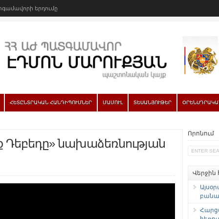
գամավորի երդումը
ՀԵՏԸՆՏՐԱԿԱՆ ՀԱՆԴԻՊՈՒՄՆԵՐ
ՄԱՄՈՒԼ
ՏԵՍԱՆՅՈՒԹԵՐ
ՕՐԵՆՍԴՐԱԿԱ
Որոնում
ք Դեբեդը» նախաձեռնության
Վերջին
Այսօր
բանաձ
Հարց
հեռու