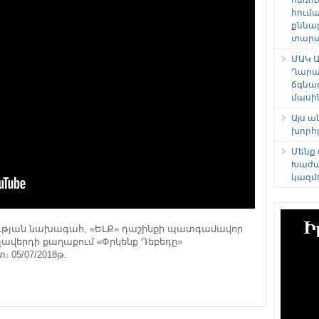
հում
քննա
տարաձ
ՄԱԿ Ա
Ղարա
ճգնա
մասի
Այս 
խորհ
Մենք
Խաժա
կազմ
ության նախագահ, «ԵԼՔ» դաշինքի պատգամավոր
լավերդի քաղաքում «Փրկենք Դեբեդը»
05/07/2018թ.