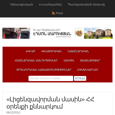
Կենսագրական
Լուսանկարներ
Պատգամավորի երդումը
Posts
ՍԿԻԶԲ
ԿԵՆՍԱԳՐԱԿԱՆ
ՆԱԽԸՆՏՐԱԿԱՆ
ՀԵՏԸՆՏՐԱԿԱՆ ՀԱՆԴԻՊՈՒՄՆԵՐ
ՄԱՄՈՒԼ
ՏԵՍԱՆՅՈՒԹԵՐ
ՕՐԵՆՍԴՐԱԿԱՆ ՆԱԽԱՁԵՌՆՈՒԹՅՈՒՆՆԵՐ
ԼՈՒՍԱՆԿԱՐՆԵՐ
«Լիցենզավորման մասին» ՀՀ
օրենքի քննարկում
06/12/2012