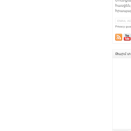
Մուտքա
հասցեն,
հրապար
Privacy gua
Թարմ տե