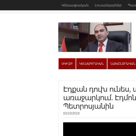
Կենսագրական
Լուսանկարներ
Պատ
ՍԿԻԶԲ
ԿԵՆՍԱԳՐԱԿԱՆ
ՆԱԽԸՆՏՐԱԿԱՆ
Էդքան դուխ ունես,
առաջարկում. Էդմոն
Պետրոսյանին
02/10/2018