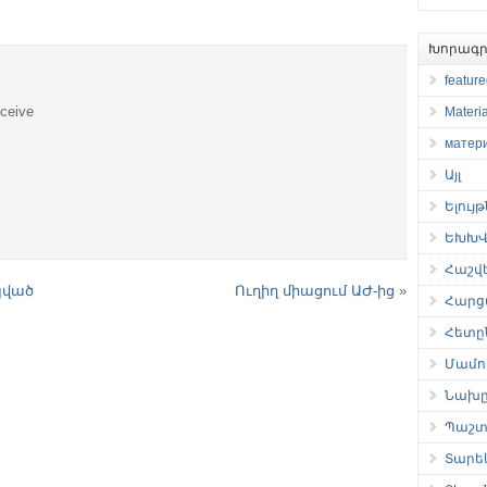
Խորագր
featur
eceive
Materia
матер
Այլ
Ելույ
ԵԽԽՎ 
Հաշվ
պված
Ուղիղ միացում ԱԺ-ից
»
Հարց
Հետը
Մամու
Նախը
Պաշտ
Տարե