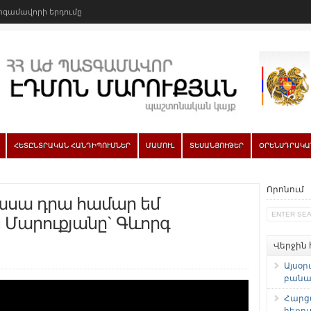
գամավորի երդումը
ՀԵՏԸՆՏՐԱԿԱՆ ՀԱՆԴԻՊՈՒՄՆԵՐ
ՄԱՄՈՒԼ
ՏԵՍԱՆՅՈՒԹԵՐ
ՕՐԵՆՍԴՐԱԿԱ
Որոնում
 ասա դրա համար եմ
 Մարուքյանը` Գևորգ
Վերջին
Այսօր
բանաձ
Հարց
հեռու