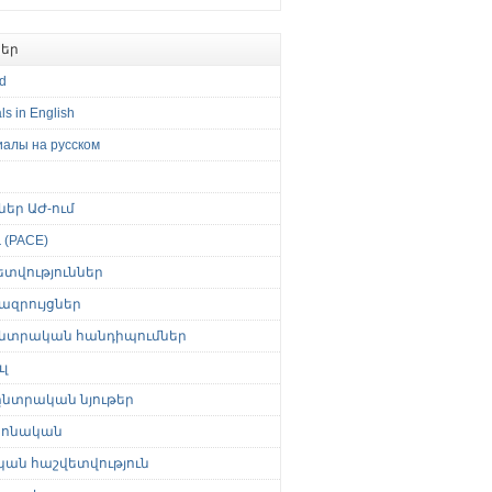
եր
ed
ls in English
иалы на русском
թներ ԱԺ-ում
(PACE)
ետվություններ
ազրույցներ
նտրական հանդիպումներ
լ
նտրական նյութեր
ոնական
կան հաշվետվություն