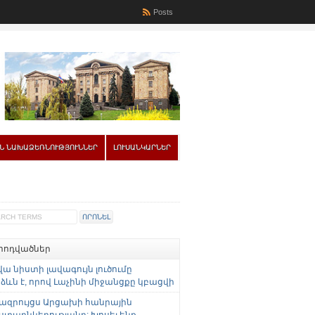
Posts
Ն ՆԱԽԱՁԵՌՆՈՒԹՅՈՒՆՆԵՐ
ԼՈՒՍԱՆԿԱՐՆԵՐ
 հոդվածներ
վա նիստի լավագույն լուծումը
ևն է, որով Լաչինի միջանցքը կբացվի
ազրույցս Արցախի հանրային
ստաընկերությանը: Խոսել ենք