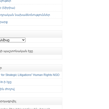
յութեր
 (Սիրիա)
սդրական նախաձեռնություններ
շարք
ւքի պաշտոնական էջը
եր
 for Strategic Litigations" Human Rights NGO
-In-ի էջը
ին ժողով
րդագրվել