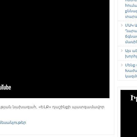
հում
քննա
տարաձ
ՄԱԿ Ա
Ղարա
ճգնա
մասի
Այս 
խորհ
Մենք
Խաժա
կազմ
ության նախագահ, «ԵԼՔ» դաշինքի պատգամավոր
Տեսանյութեր