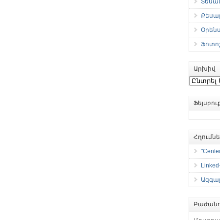
Տեսան
Քեսաբ
Օրեն
Ֆոտո
Արխիվ
Արխիվ
Ֆեյսբո
Հղումն
"Center
Linked
Ազգայ
Բաժանո