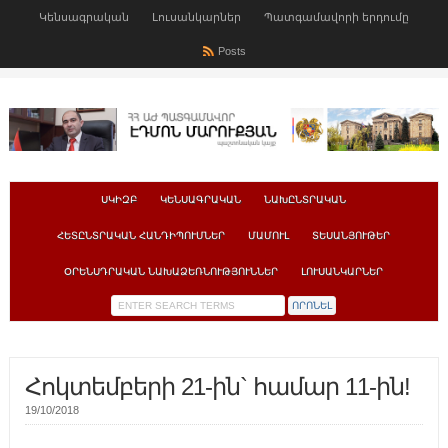
Կենսագրական
Լուսանկարներ
Պատգամավորի երդումը
Posts
ՍԿԻԶԲ
ԿԵՆՍԱԳՐԱԿԱՆ
ՆԱԽԸՆՏՐԱԿԱՆ
ՀԵՏԸՆՏՐԱԿԱՆ ՀԱՆԴԻՊՈՒՄՆԵՐ
ՄԱՄՈՒԼ
ՏԵՍԱՆՅՈՒԹԵՐ
ՕՐԵՆՍԴՐԱԿԱՆ ՆԱԽԱՁԵՌՆՈՒԹՅՈՒՆՆԵՐ
ԼՈՒՍԱՆԿԱՐՆԵՐ
Հոկտեմբերի 21-ին` համար 11-ին!
19/10/2018