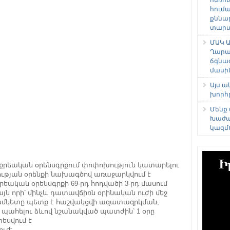
հում
քննա
տարաձ
ՄԱԿ Ա
Ղարա
ճգնա
մասի
Այս 
խորհ
Մենք
Խաժա
կազմ
րեական օրենսգրքում փոփոխություն կատարելու
թյան օրենքի նախագծով առաջարկվում է
ական օրենսգրքի 69-րդ հոդվածի 3-րդ մասում
ն որի՝ մինչև դատավճիռն օրինական ուժի մեջ
ժամկետը պետք է հաշվակցվի ազատազրկման,
ահելու ձևով նշանակված պատժին՝ 1 օրը
եսվում է
ւժ: