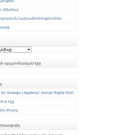
յութեր
 (Սիրիա)
սդրական նախաձեռնություններ
շարք
ւքի պաշտոնական էջը
եր
 for Strategic Litigations" Human Rights NGO
-In-ի էջը
ին ժողով
րդագրվել