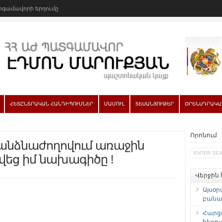
գամավորի երդումը
ՀԵՏԸՆՏՐԱԿԱՆ ՀԱՆԴԻՊՈՒՄՆԵՐ
ՄԱՄՈՒԼ
ՏԵՍԱՆՅՈՒԹԵՐ
ՕՐԵՆՍԴՐԱԿԱ
Որոնում
նձնաժողովում առաջին
վեց իմ նախագիծը !
Վերջին
Այսօր
բանաձ
Հարց
հեռու