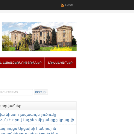
Posts
Ն ՆԱԽԱՁԵՌՆՈՒԹՅՈՒՆՆԵՐ
ԼՈՒՍԱՆԿԱՐՆԵՐ
 հոդվածներ
վա նիստի լավագույն լուծումը
ևն է, որով Լաչինի միջանցքը կբացվի
ազրույցս Արցախի հանրային
ստաընկերությանը: Խոսել ենք