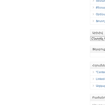
Տեսան
Քեսաբ
Օրեն
Ֆոտո
Արխիվ
Արխիվ
Ֆեյսբո
Հղումն
"Center
Linked
Ազգայ
Բաժանո