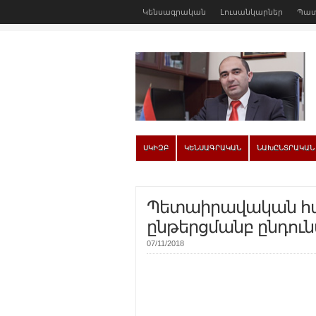
Կենսագրական
Լուսանկարներ
Պատ
ՍԿԻԶԲ
ԿԵՆՍԱԳՐԱԿԱՆ
ՆԱԽԸՆՏՐԱԿԱՆ
Պետաիրավական հա
ընթերցմանբ ընդուն
07/11/2018