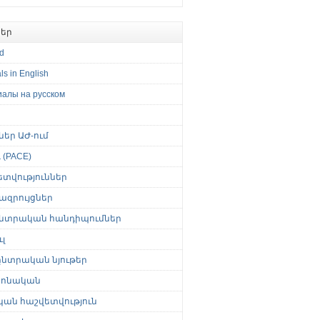
եր
ed
ls in English
иалы на русском
թներ ԱԺ-ում
(PACE)
ետվություններ
ազրույցներ
նտրական հանդիպումներ
լ
նտրական նյութեր
ոնական
կան հաշվետվություն