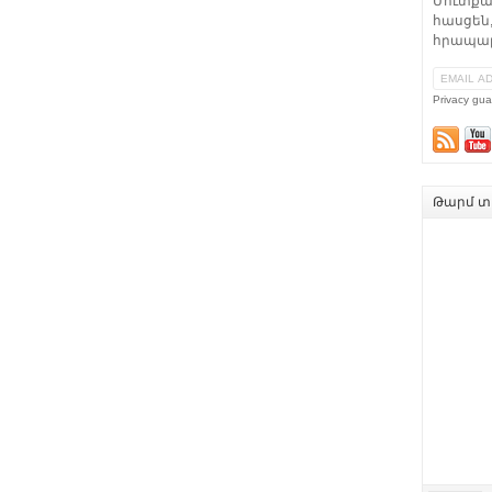
Մուտքա
հասցեն,
հրապար
Privacy gua
Թարմ տե