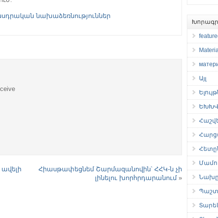
նսդրական նախաձեռնություններ
Խորագր
featur
Materia
матер
Այլ
eceive
Ելույ
ԵԽԽՎ 
Հաշվ
Հարց
Հետը
Մամու
 ավելի
Հիասթափեցնեմ Շարմազանովին՝ ՀՀԿ-ն չի
Նախը
լինելու խորհրդարանում
»
Պաշտ
Տարե