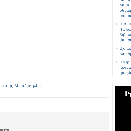
հում
քննա
տարաձ
ՄԱԿ Ա
Ղարա
ճգնա
մասի
Այս 
խորհ
Մենք
Խաժա
կազմ
ութեր
,
Տեսանյութեր
eceive