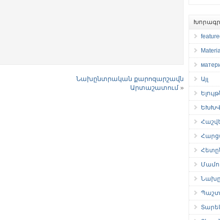
Խորագր
featur
Materia
матер
Նախընտրական քարոզարշավն
Այլ
Արտաշատում
»
Ելույ
ԵԽԽՎ 
Հաշվ
Հարց
Հետը
Մամու
Նախը
Պաշտ
Տարե