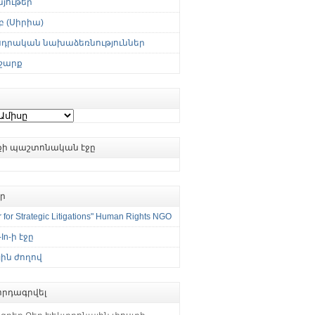
յութեր
 (Սիրիա)
սդրական նախաձեռնություններ
շարք
ւքի պաշտոնական էջը
եր
 for Strategic Litigations" Human Rights NGO
-In-ի էջը
ին ժողով
րդագրվել