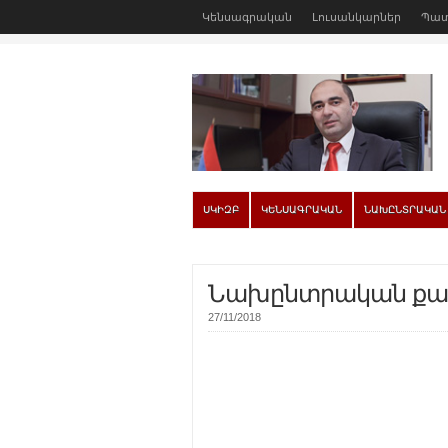
Կենսագրական
Լուսանկարներ
Պատ
ՍԿԻԶԲ
ԿԵՆՍԱԳՐԱԿԱՆ
ՆԱԽԸՆՏՐԱԿԱՆ
Նախընտրական քա
27/11/2018