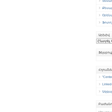
Տեսան
Քեսաբ
Օրեն
Ֆոտո
Արխիվ
Արխիվ
Ֆեյսբո
Հղումն
"Center
Linked
Ազգայ
Բաժանո