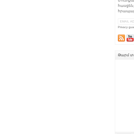
Մուտքա
հասցեն,
հրապար
Privacy gua
Թարմ տե