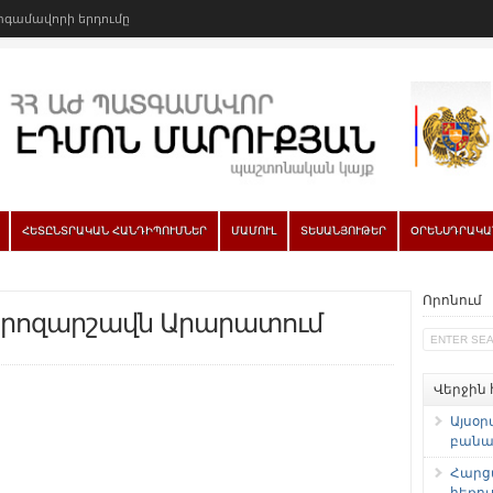
գամավորի երդումը
ՀԵՏԸՆՏՐԱԿԱՆ ՀԱՆԴԻՊՈՒՄՆԵՐ
ՄԱՄՈՒԼ
ՏԵՍԱՆՅՈՒԹԵՐ
ՕՐԵՆՍԴՐԱԿԱ
Որոնում
րոզարշավն Արարատում
Վերջին
Այսօր
բանաձ
Հարց
հեռու