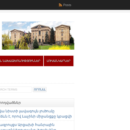
Posts
Ն ՆԱԽԱՁԵՌՆՈՒԹՅՈՒՆՆԵՐ
ԼՈՒՍԱՆԿԱՐՆԵՐ
 հոդվածներ
վա նիստի լավագույն լուծումը
ևն է, որով Լաչինի միջանցքը կբացվի
ազրույցս Արցախի հանրային
ստաընկերությանը: Խոսել ենք