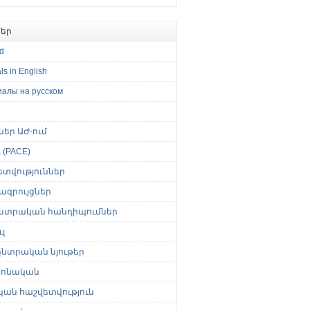
եր
ed
ls in English
иалы на русском
թներ ԱԺ-ում
(PACE)
ետվություններ
ազրույցներ
նտրական հանդիպումներ
լ
նտրական նյութեր
ոնական
կան հաշվետվություն