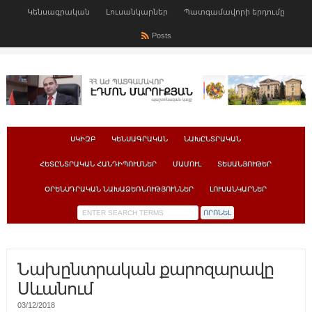
Կենսագրական
Լուսանկարներ
Պատգամավորի երդումը
Posts
ՍԿԻԶԲ
ԿԵՆՍԱԳՐԱԿԱՆ
ՆԱԽԸՆՏՐԱԿԱՆ
ՀԵՏԸՆՏՐԱԿԱՆ ՀԱՆԴԻՊՈՒՄՆԵՐ
ՄԱՄՈՒԼ
ՏԵՍԱՆՅՈՒԹԵՐ
ՕՐԵՆՍԴՐԱԿԱՆ ՆԱԽԱՁԵՌՆՈՒԹՅՈՒՆՆԵՐ
ԼՈՒՍԱՆԿԱՐՆԵՐ
Նախընտրական քարոզարավը
Սևանում
03/12/2018