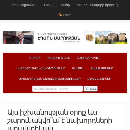
Կենսագրական
Լուսանկարներ
Պատգամավորի երդումը
Posts
ՍԿԻԶԲ
ԿԵՆՍԱԳՐԱԿԱՆ
ՆԱԽԸՆՏՐԱԿԱՆ
ՀԵՏԸՆՏՐԱԿԱՆ ՀԱՆԴԻՊՈՒՄՆԵՐ
ՄԱՄՈՒԼ
ՏԵՍԱՆՅՈՒԹԵՐ
ՕՐԵՆՍԴՐԱԿԱՆ ՆԱԽԱՁԵՌՆՈՒԹՅՈՒՆՆԵՐ
ԼՈՒՍԱՆԿԱՐՆԵՐ
Այս իշխանության օրոք ևս
շարունակվո՞ւմ է նախորդների
պրակտիկան