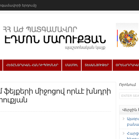
գամավորի երդումը
ՀԵՏԸՆՏՐԱԿԱՆ ՀԱՆԴԻՊՈՒՄՆԵՐ
ՄԱՄՈՒԼ
ՏԵՍԱՆՅՈՒԹԵՐ
ՕՐԵՆՍԴՐԱԿԱ
Որոնում
ֆեյքերի միջոցով որևէ խնդրի
րուքյան
Վերջին
Այսօր
բանաձ
Հարց
հեռու