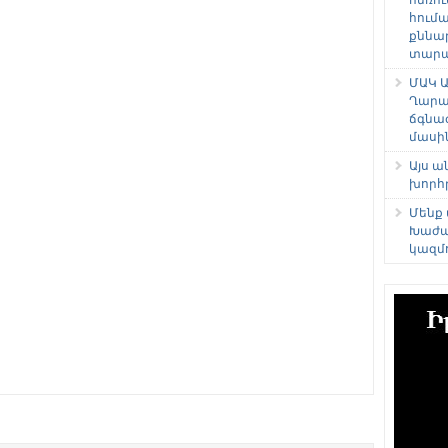
հում
քննա
տարաձ
ՄԱԿ Ա
Ղարա
ճգնա
մասի
Այս 
խորհ
Մենք
Խաժա
կազմ