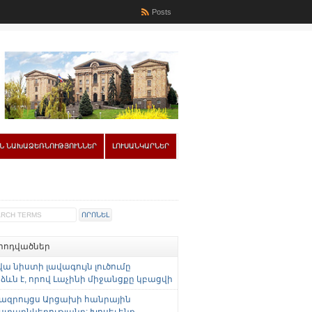
Posts
Ն ՆԱԽԱՁԵՌՆՈՒԹՅՈՒՆՆԵՐ
ԼՈՒՍԱՆԿԱՐՆԵՐ
 հոդվածներ
վա նիստի լավագույն լուծումը
ևն է, որով Լաչինի միջանցքը կբացվի
ազրույցս Արցախի հանրային
ստաընկերությանը: Խոսել ենք