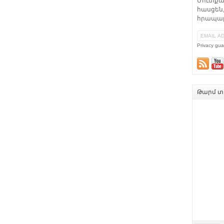
Մուտքա
հասցեն,
հրապար
Privacy gua
Թարմ տե