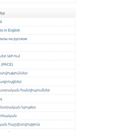
եր
ed
ls in English
иалы на русском
թներ ԱԺ-ում
(PACE)
ետվություններ
ազրույցներ
նտրական հանդիպումներ
լ
նտրական նյութեր
ոնական
կան հաշվետվություն