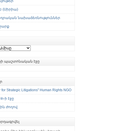
յութեր
 (Սիրիա)
սդրական նախաձեռնություններ
շարք
ւքի պաշտոնական էջը
եր
 for Strategic Litigations" Human Rights NGO
-In-ի էջը
ին ժողով
րդագրվել