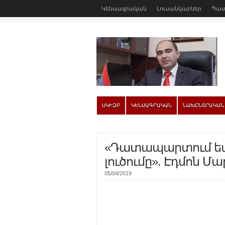
Կենսագրական
Լուսանկարներ
Պատ
ՍԿԻԶԲ
ԿԵՆՍԱԳՐԱԿԱՆ
ՆԱԽԸՆՏՐԱԿԱՆ
«Դատապարտում եմ 
լուծումը». Էդմոն Մա
05/04/2019