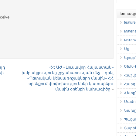
Խորագր
eceive
featur
Materia
матер
Այլ
Ելույ
ԵԽԽՎ 
յդ
ՀՀ ԱԺ «Լուսավոր Հայաստան»
նի
խմբակցությունը շրջանառության մեջ է դրել
Հաշվ
«Պետական կենսաթոշակների մասին» ՀՀ
օրենքում փոփոխություններ կատարելու
Հարց
մասին օրենքի նախագիծը
»
Հետը
Մամու
Նախը
Պաշտ
Տարե