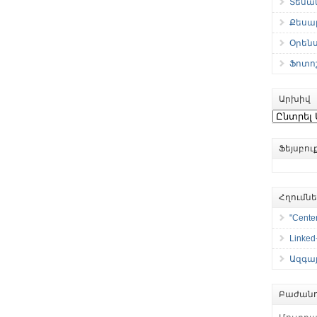
Տեսան
Քեսաբ
Օրեն
Ֆոտո
Արխիվ
Արխիվ
Ֆեյսբո
Հղումն
"Center
Linked
Ազգայ
Բաժանո