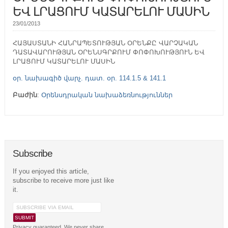
ԵՎ ԼՐԱՑՈՒՄ ԿԱՏԱՐԵԼՈՒ ՄԱՍԻՆ
23/01/2013
ՀԱՅԱՍՏԱՆԻ ՀԱՆՐԱՊԵՏՈՒԹՅԱՆ ՕՐԵՆՔԸ ՎԱՐՉԱԿԱՆ
ԴԱՏԱՎԱՐՈՒԹՅԱՆ ՕՐԵՆՍԳՐՔՈՒՄ ՓՈՓՈԽՈՒԹՅՈՒՆ ԵՎ
ԼՐԱՑՈՒՄ ԿԱՏԱՐԵԼՈՒ ՄԱՍԻՆ
օր. նախագիծ վարչ. դատ. օր. 114.1.5 & 141.1
Բաժին
:
Օրենսդրական նախաձեռնություններ
Subscribe
If you enjoyed this article,
subscribe to receive more just like
it.
Privacy guaranteed. We never share