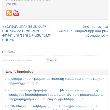
your info.
«
«ՇՐՋԱՆԱՌՈՒԹՅԱՆ ՀԱՐԿԻ
Փոփոխություն
ՄԱՍԻՆ» ՀՀ ՕՐԵՆՔՈՒՄ
«Բռնադատվածների մասին»
ՓՈՓՈԽՈՒԹՅՈՒՆ ԿԱՏԱՐԵԼՈՒ
ՀՀ օրենքում
»
ՄԱՍԻՆ
Որոնում
Վերջին հոդվածներ
Այսօրվա նիստի լավագույն լուծումը բանաձևն է, որով Լաչինի
միջանցքը կբացվի
Հարցազրույցս Արցախի հանրային հեռուստաընկերությանը:
Խոսել ենք հումանիտար ճգնաժամի, ՄԱԿ ԱԽ քննարկման և
ներքաղաքական տարաձայնությունների մասին:
ՄԱԿ ԱԽ-ից մեր ակնկալիքների, Լեռնային Ղարաբաղում