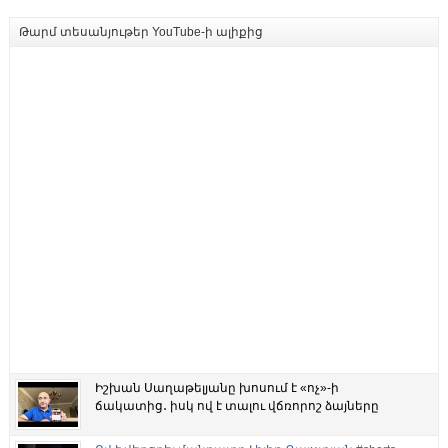
Թարմ տեսանյութեր YouTube-ի ալիքից
Իշխան Սաղաթելյանը խոսում է «ոչ»-ի
ճակատից․ իսկ ով է տալու վճռորոշ ձայները