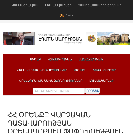
Կենսագրական
Լուսանկարներ
Պատգամավորի երդումը
Posts
ՍԿԻԶԲ
ԿԵՆՍԱԳՐԱԿԱՆ
ՆԱԽԸՆՏՐԱԿԱՆ
ՀԵՏԸՆՏՐԱԿԱՆ ՀԱՆԴԻՊՈՒՄՆԵՐ
ՄԱՄՈՒԼ
ՏԵՍԱՆՅՈՒԹԵՐ
ՕՐԵՆՍԴՐԱԿԱՆ ՆԱԽԱՁԵՌՆՈՒԹՅՈՒՆՆԵՐ
ԼՈՒՍԱՆԿԱՐՆԵՐ
ՀՀ ՕՐԵՆՔԸ ՎԱՐՉԱԿԱՆ
ԴԱՏԱՎԱՐՈՒԹՅԱՆ
ՕՐԵՆՍԳՐՔՈՒՄ ՓՈՓՈԽՈՒԹՅՈՒՆ