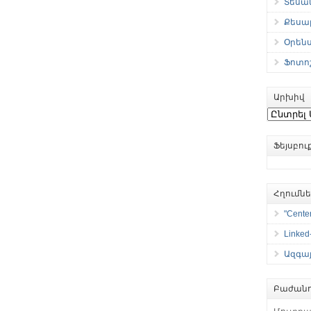
Տեսան
Քեսաբ
Օրեն
Ֆոտո
Արխիվ
Արխիվ
Ֆեյսբո
Հղումն
"Center
Linked
Ազգայ
Բաժանո