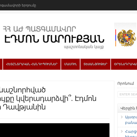
գամավորի երդումը
ՀԵՏԸՆՏՐԱԿԱՆ ՀԱՆԴԻՊՈՒՄՆԵՐ
ՄԱՄՈՒԼ
ՏԵՍԱՆՅՈՒԹԵՐ
ՕՐԵՆՍԴՐԱԿԱ
Որոնում
նաշնորհված
յքը կվերադարձվի՞. Էդմոն
ր Դավթյանին
Վերջին
Այսօր
բանաձ
Հարց
հեռու