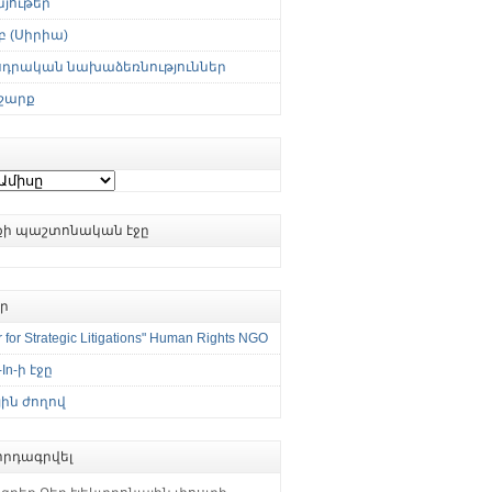
յութեր
 (Սիրիա)
սդրական նախաձեռնություններ
շարք
ւքի պաշտոնական էջը
եր
 for Strategic Litigations" Human Rights NGO
-In-ի էջը
ին ժողով
րդագրվել