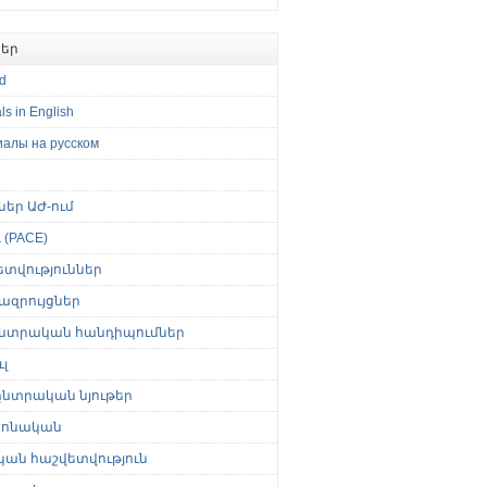
եր
ed
ls in English
иалы на русском
թներ ԱԺ-ում
(PACE)
ետվություններ
ազրույցներ
նտրական հանդիպումներ
լ
նտրական նյութեր
ոնական
կան հաշվետվություն