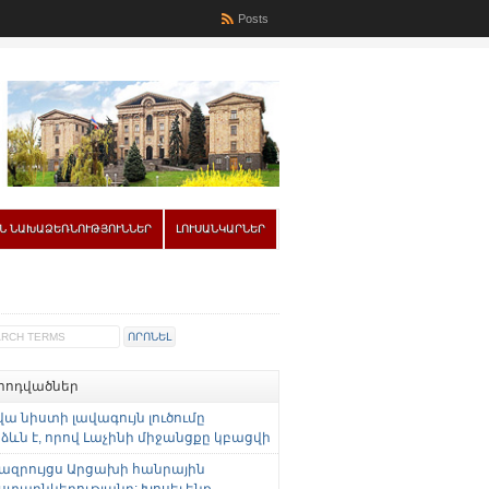
Posts
Ն ՆԱԽԱՁԵՌՆՈՒԹՅՈՒՆՆԵՐ
ԼՈՒՍԱՆԿԱՐՆԵՐ
 հոդվածներ
վա նիստի լավագույն լուծումը
ևն է, որով Լաչինի միջանցքը կբացվի
ազրույցս Արցախի հանրային
ստաընկերությանը: Խոսել ենք