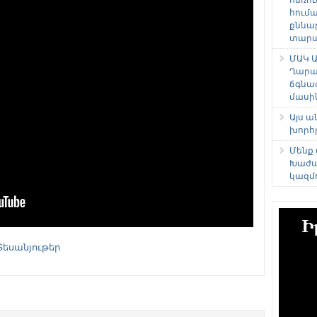
հում
քննա
տարաձ
ՄԱԿ Ա
Ղարա
ճգնա
մասի
Այս 
խորհ
Մենք
Խաժա
կազմ
Տեսանյութեր