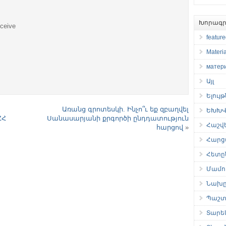
Խորագր
eceive
featur
Materia
матер
Այլ
Ելույ
Առանց գրոտեսկի. Ինչո՞ւ եք զբաղվել
ԵԽԽՎ 
ՀՀ
Սանասարյանի քրգործի ընդդատություն
Հաշվ
հարցով
»
Հարց
Հետը
Մամու
Նախը
Պաշտ
Տարե