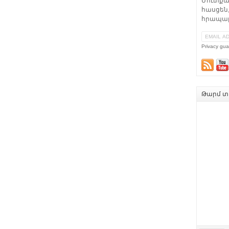
Մուտքա
հասցեն,
հրապար
Privacy gua
Թարմ տե