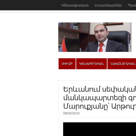
Կենսագրական
Լուսանկարներ
Պատ
ՍԿԻԶԲ
ԿԵՆՍԱԳՐԱԿԱՆ
ՆԱԽԸՆՏՐԱԿԱՆ
Երևանում սեփակա
մանկապարտեզի գու
Մարուքյանը՝ Արթու
08/05/2019