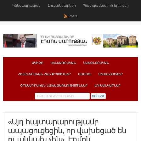
Կենսագրական
Լուսանկարներ
Պատգամավորի երդումը
Posts
ՍԿԻԶԲ
ԿԵՆՍԱԳՐԱԿԱՆ
ՆԱԽԸՆՏՐԱԿԱՆ
ՀԵՏԸՆՏՐԱԿԱՆ ՀԱՆԴԻՊՈՒՄՆԵՐ
ՄԱՄՈՒԼ
ՏԵՍԱՆՅՈՒԹԵՐ
ՕՐԵՆՍԴՐԱԿԱՆ ՆԱԽԱՁԵՌՆՈՒԹՅՈՒՆՆԵՐ
ԼՈՒՍԱՆԿԱՐՆԵՐ
«Այդ հայտարարությամբ
ապացուցեցին, որ վախեցած են
ու անկախ չեն». Էդմոն