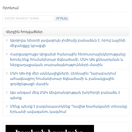
Որոնում
Վերջին հոդվածներ
Այսօրվա նիստի լավագույն լուծումը բանաձևն է, որով Լաչինի
միջանցքը կբացվի
Հարցազրույցս Արցախի հանրային հեռուստաընկերությանը:
Խոսել ենք հումանիտար ճգնաժամի, ՄԱԿ ԱԽ քննարկման և
ներքաղաքական տարաձայնությունների մասին:
ՄԱԿ ԱԽ-ից մեր ակնկալիքների, Լեռնային Ղարաբաղում
ահագնացող հումանիտար ճգնաժամի և բանակցային
գործընթացի մասին
Այս անգամ մեզ ՄԱԿ Անվտանգության խորհրդի բանաձև է
պետք
Մենք պետք է բազմապատկենք Դավիթ Խաժակյանի տեսակը
Երևանի ավագանու կազմում