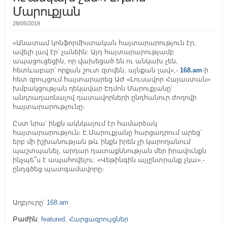
Մարուքյան
28/05/2019
«Անատամ կոնֆորմիստական հայտարարություն էր,
ավելի լավ էր՝ չանեին: Այդ հայտարարությամբ
ապացուցեցին, որ վախեցած են ու անկախ չեն,
հետևաբար՝ որքան շուտ զտվեն, այնքան լավ»,-
168.am
-ի
հետ զրույցում հայտարարեց ԱԺ «Լուսավոր Հայաստան»
խմբակցության ղեկավար Էդմոն Մարուքյանը՝
անդրադառնալով դատավորների ընդհանուր ժողովի
հայտարարությունը։
Ըստ նրա՝ ինքն ակնկալում էր համարձակ
հայտարարություն։ Է.Մարուքյանը հարցադրում արեց՝
երբ մի իշխանության թև ինքն իրեն չի կարողանում
պաշտպանել, արդար դատաքննության մեր իրավունքն
ինչպե՞ս է ապահովելու: «Վեթինգին այլընտրանք չկա»,-
ընդգծեց պատգամավորը։
Աղբյուրը՝
168.am
Բաժին
:
featured
,
Հարցազրույցներ