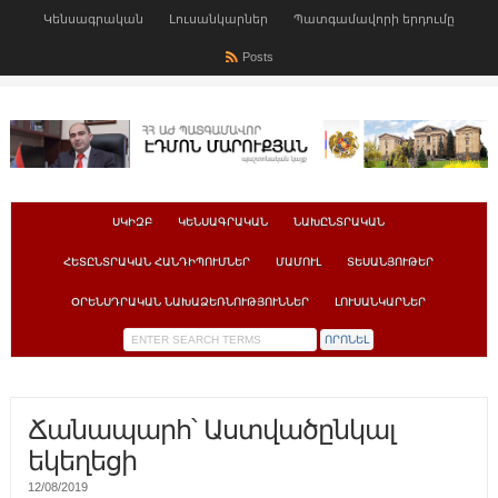
Կենսագրական
Լուսանկարներ
Պատգամավորի երդումը
Posts
ՍԿԻԶԲ
ԿԵՆՍԱԳՐԱԿԱՆ
ՆԱԽԸՆՏՐԱԿԱՆ
ՀԵՏԸՆՏՐԱԿԱՆ ՀԱՆԴԻՊՈՒՄՆԵՐ
ՄԱՄՈՒԼ
ՏԵՍԱՆՅՈՒԹԵՐ
ՕՐԵՆՍԴՐԱԿԱՆ ՆԱԽԱՁԵՌՆՈՒԹՅՈՒՆՆԵՐ
ԼՈՒՍԱՆԿԱՐՆԵՐ
Ճանապարհ՝ Աստվածընկալ
եկեղեցի
12/08/2019