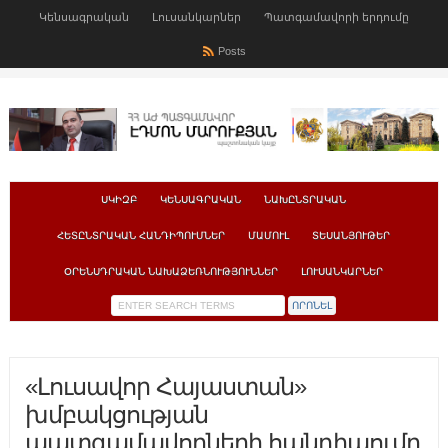
Կենսագրական
Լուսանկարներ
Պատգամավորի երդումը
Posts
ՍԿԻԶԲ
ԿԵՆՍԱԳՐԱԿԱՆ
ՆԱԽԸՆՏՐԱԿԱՆ
ՀԵՏԸՆՏՐԱԿԱՆ ՀԱՆԴԻՊՈՒՄՆԵՐ
ՄԱՄՈՒԼ
ՏԵՍԱՆՅՈՒԹԵՐ
ՕՐԵՆՍԴՐԱԿԱՆ ՆԱԽԱՁԵՌՆՈՒԹՅՈՒՆՆԵՐ
ԼՈՒՍԱՆԿԱՐՆԵՐ
«Լուսավոր Հայաստան»
խմբակցության
պատգամավորների հանդիպումը