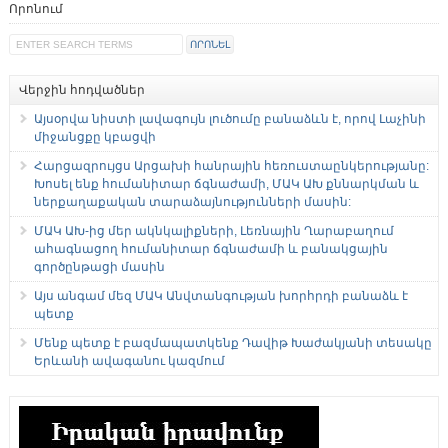
Որոնում
Վերջին հոդվածներ
Այսօրվա նիստի լավագույն լուծումը բանաձևն է, որով Լաչինի
միջանցքը կբացվի
Հարցազրույցս Արցախի հանրային հեռուստաընկերությանը:
Խոսել ենք հումանիտար ճգնաժամի, ՄԱԿ ԱԽ քննարկման և
ներքաղաքական տարաձայնությունների մասին:
ՄԱԿ ԱԽ-ից մեր ակնկալիքների, Լեռնային Ղարաբաղում
ահագնացող հումանիտար ճգնաժամի և բանակցային
գործընթացի մասին
Այս անգամ մեզ ՄԱԿ Անվտանգության խորհրդի բանաձև է
պետք
Մենք պետք է բազմապատկենք Դավիթ Խաժակյանի տեսակը
Երևանի ավագանու կազմում