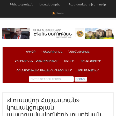
Կենսագրական
Լուսանկարներ
Պատգամավորի երդումը
Posts
ՍԿԻԶԲ
ԿԵՆՍԱԳՐԱԿԱՆ
ՆԱԽԸՆՏՐԱԿԱՆ
ՀԵՏԸՆՏՐԱԿԱՆ ՀԱՆԴԻՊՈՒՄՆԵՐ
ՄԱՄՈՒԼ
ՏԵՍԱՆՅՈՒԹԵՐ
ՕՐԵՆՍԴՐԱԿԱՆ ՆԱԽԱՁԵՌՆՈՒԹՅՈՒՆՆԵՐ
ԼՈՒՍԱՆԿԱՐՆԵՐ
«Լուսավոր Հայաստան»
կուսակցության
պատգամավորների տարեկան