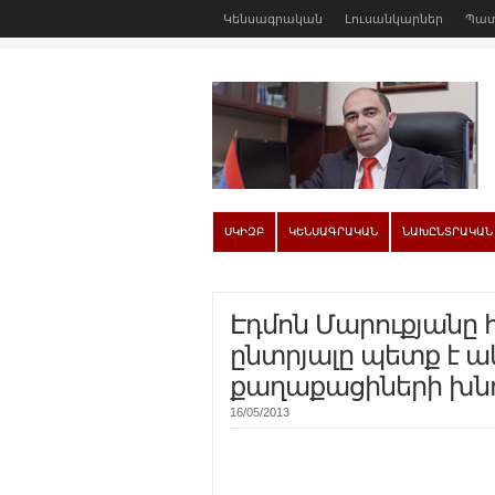
Կենսագրական
Լուսանկարներ
Պատ
ՍԿԻԶԲ
ԿԵՆՍԱԳՐԱԿԱՆ
ՆԱԽԸՆՏՐԱԿԱՆ
Էդմոն Մարուքյանը 
ընտրյալը պետք է ա
քաղաքացիների խն
16/05/2013