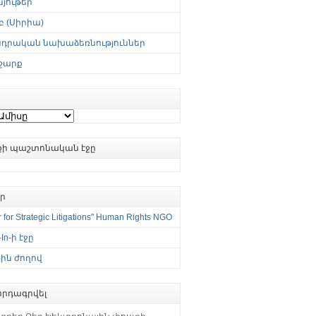
յութեր
 (Սիրիա)
սդրական նախաձեռնություններ
շարք
ւքի պաշտոնական էջը
եր
 for Strategic Litigations" Human Rights NGO
-In-ի էջը
ին ժողով
րդագրվել