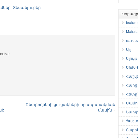
մներ
,
Տեսանյութեր
Խորագր
featur
Materia
матер
Այլ
eceive
Ելույ
ԵԽԽՎ 
Հաշվ
Հարց
Հետը
Մամու
Ընտրողների ցուցակների հրապարակման
ած
մասին
»
Նախը
Պաշտ
Տարե