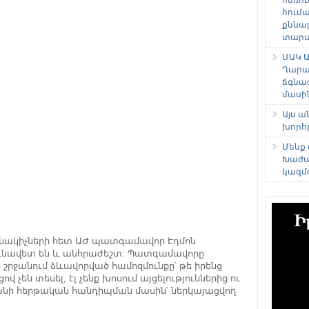
հում
քննա
տարաձ
ՄԱԿ Ա
Ղարա
ճգնա
մասի
Այս 
խորհ
Մենք
Խաժա
կազմ
նակիչների հետ ԱԺ պատգամավոր Էդմոն
ւնավետ են և անհրաժեշտ: Պատգամավորը
 շրջանում ձևավորված համոզմունքը՝ թե իրենց
վ չեն տեսել, էլ չենք խոսում այցելություններից ու
յանի հերթական հանդիպման մասին՝ ներկայացվող