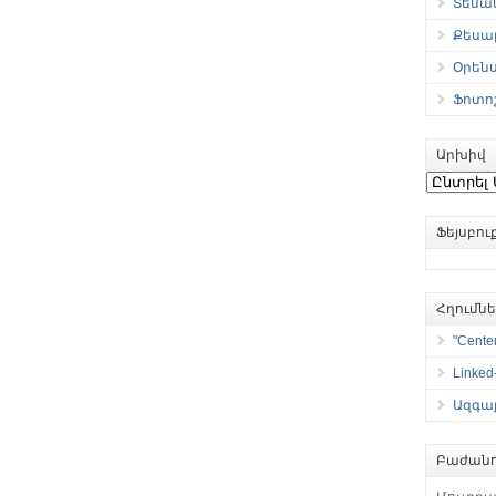
Տեսան
Քեսաբ
Օրեն
Ֆոտո
Արխիվ
Արխիվ
Ֆեյսբո
Հղումն
"Center
Linked
Ազգայ
Բաժանո