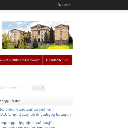
Posts
Ն ՆԱԽԱՁԵՌՆՈՒԹՅՈՒՆՆԵՐ
ԼՈՒՍԱՆԿԱՐՆԵՐ
 հոդվածներ
վա նիստի լավագույն լուծումը
ևն է, որով Լաչինի միջանցքը կբացվի
ազրույցս Արցախի հանրային
ստաընկերությանը: Խոսել ենք