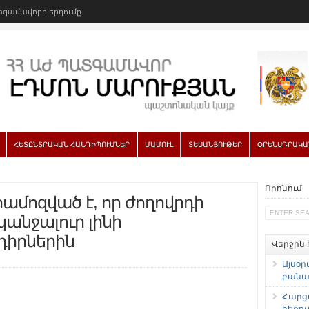
գամավորի երդումը
ՀԵՏԸՆՏՐԱԿԱՆ ՀԱՆԴԻՊՈՒՄՆԵՐ
ՄԱՄՈՒԼ
ՏԵՍԱՆՅՈՒԹԵՐ
ՕՐԵՆՍԴՐԱԿԱ
Որոնում
համոզված է, որ ժողովրդի
կանջալուր լինի
դիրներին
Վերջին
Այսօր
բանաձ
Հարց
հեռու