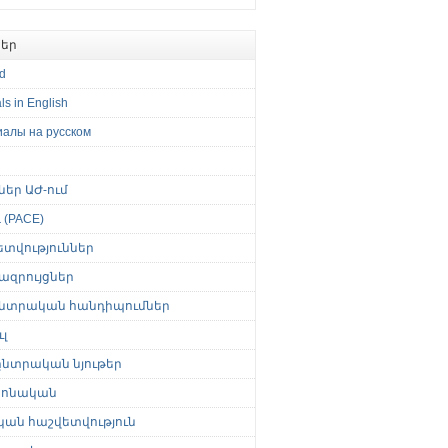
եր
ed
ls in English
иалы на русском
թներ ԱԺ-ում
(PACE)
ետվություններ
ազրույցներ
նտրական հանդիպումներ
լ
նտրական նյութեր
ոնական
կան հաշվետվություն