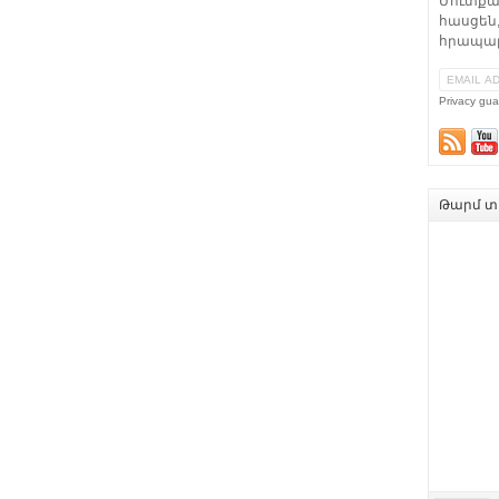
Մուտքա
հասցեն,
հրապար
Privacy gua
Թարմ տե