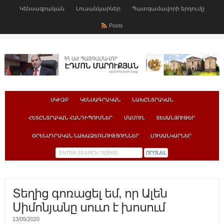
Կենսագրական
Լուսանկարներ
Պատգամավորի երդումը
Posts
ՍԿԻԶԲ
ԿԵՆՍԱԳՐԱԿԱՆ
ՆԱԽԸՆՏՐԱԿԱՆ
ՀԵՏԸՆՏՐԱԿԱՆ ՀԱՆԴԻՊՈՒՄՆԵՐ
ՄԱՄՈՒԼ
ՏԵՍԱՆՅՈՒԹԵՐ
ՕՐԵՆՍԴՐԱԿԱՆ ՆԱԽԱՁԵՌՆՈՒԹՅՈՒՆՆԵՐ
ԼՈՒՍԱՆԿԱՐՆԵՐ
Տեղից գոռացել եմ, որ Ալեն
Սիմոնյանը սուտ է խոսում
13/05/2020