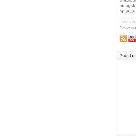
Մուտքա
հասցեն,
հրապար
Privacy gua
Թարմ տե