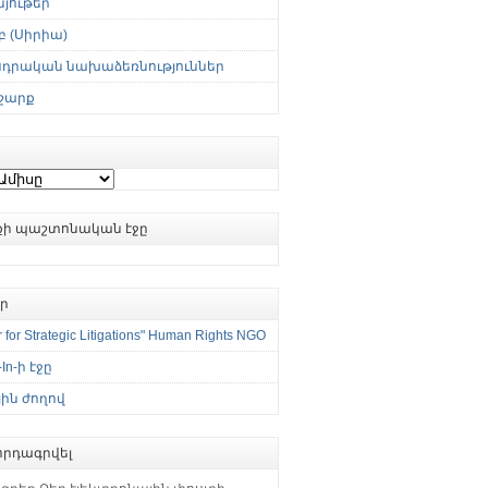
յութեր
 (Սիրիա)
սդրական նախաձեռնություններ
շարք
ւքի պաշտոնական էջը
եր
 for Strategic Litigations" Human Rights NGO
-In-ի էջը
ին ժողով
րդագրվել