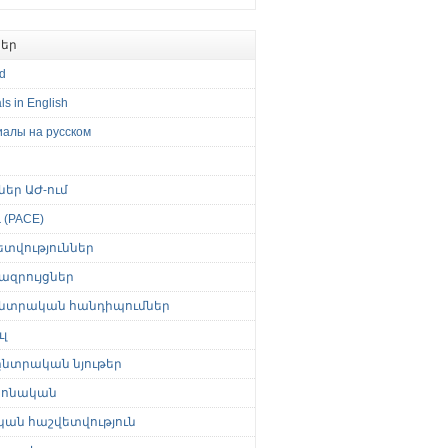
եր
ed
ls in English
иалы на русском
թներ ԱԺ-ում
(PACE)
ետվություններ
ազրույցներ
նտրական հանդիպումներ
լ
նտրական նյութեր
ոնական
կան հաշվետվություն