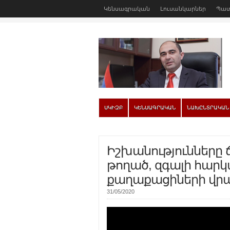
Կենսագրական
Լուսանկարներ
Պատ
ՍԿԻԶԲ
ԿԵՆՍԱԳՐԱԿԱՆ
ՆԱԽԸՆՏՐԱԿԱՆ
Իշխանությունները
թողած, զգալի հարկ
քաղաքացիների վր
31/05/2020