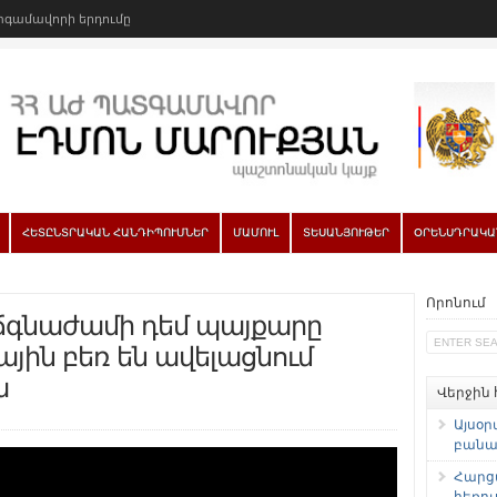
գամավորի երդումը
ՀԵՏԸՆՏՐԱԿԱՆ ՀԱՆԴԻՊՈՒՄՆԵՐ
ՄԱՄՈՒԼ
ՏԵՍԱՆՅՈՒԹԵՐ
ՕՐԵՆՍԴՐԱԿԱ
Որոնում
 ճգնաժամի դեմ պայքարը
ային բեռ են ավելացնում
ա
Վերջին
Այսօր
բանաձ
Հարց
հեռու