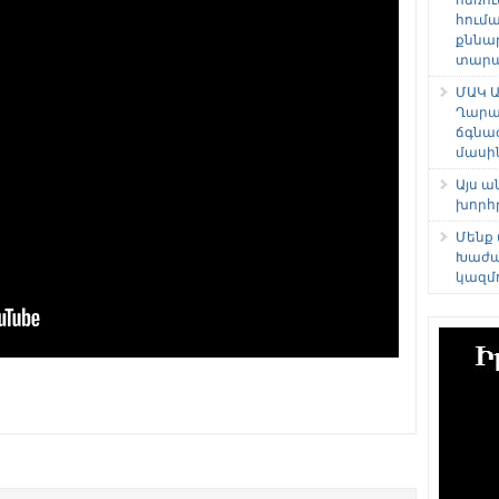
հում
քննա
տարաձ
ՄԱԿ Ա
Ղարա
ճգնա
մասի
Այս 
խորհ
Մենք
Խաժա
կազմ