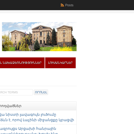
Posts
Ն ՆԱԽԱՁԵՌՆՈՒԹՅՈՒՆՆԵՐ
ԼՈՒՍԱՆԿԱՐՆԵՐ
 հոդվածներ
վա նիստի լավագույն լուծումը
ևն է, որով Լաչինի միջանցքը կբացվի
ազրույցս Արցախի հանրային
ստաընկերությանը: Խոսել ենք