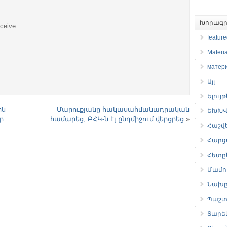
Խորագր
eceive
featur
Materia
матер
Այլ
Ելույ
ին
Մարուքյանը հակասահմանադրական
ԵԽԽՎ 
ր
համարեց, ԲՀԿ-ն էլ ընդմիջում վերցրեց
»
Հաշվ
Հարց
Հետը
Մամու
Նախը
Պաշտ
Տարե