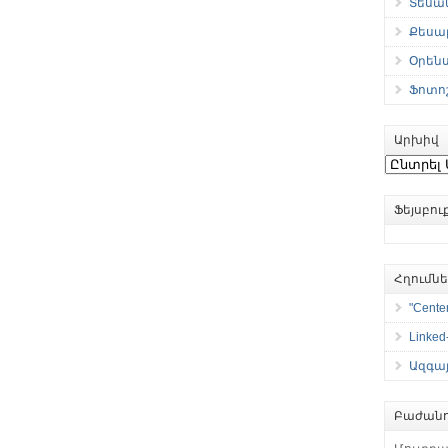
Տեսան
Քեսաբ
Օրեն
Ֆոտո
Արխիվ
Արխիվ
Ֆեյսբո
Հղումն
"Center
Linked
Ազգայ
Բաժանո