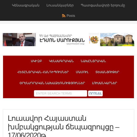
Կենսագրական
Լուսանկարներ
Պատգամավորի երդումը
Posts
ՍԿԻԶԲ
ԿԵՆՍԱԳՐԱԿԱՆ
ՆԱԽԸՆՏՐԱԿԱՆ
ՀԵՏԸՆՏՐԱԿԱՆ ՀԱՆԴԻՊՈՒՄՆԵՐ
ՄԱՄՈՒԼ
ՏԵՍԱՆՅՈՒԹԵՐ
ՕՐԵՆՍԴՐԱԿԱՆ ՆԱԽԱՁԵՌՆՈՒԹՅՈՒՆՆԵՐ
ԼՈՒՍԱՆԿԱՐՆԵՐ
Լուսավոր Հայաստան
խմբակցության ճեպազրույցը –
17/06/2020թ.