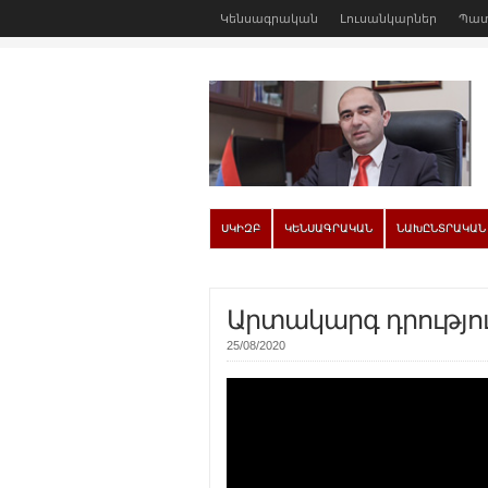
Կենսագրական
Լուսանկարներ
Պատ
ՍԿԻԶԲ
ԿԵՆՍԱԳՐԱԿԱՆ
ՆԱԽԸՆՏՐԱԿԱՆ
Արտակարգ դրություն
25/08/2020