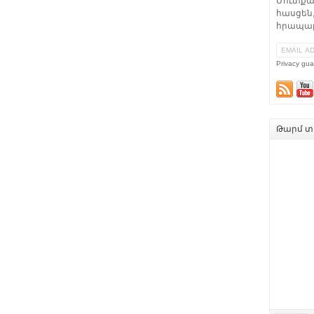
Մուտքա
հասցեն,
հրապար
Privacy gua
Թարմ տե