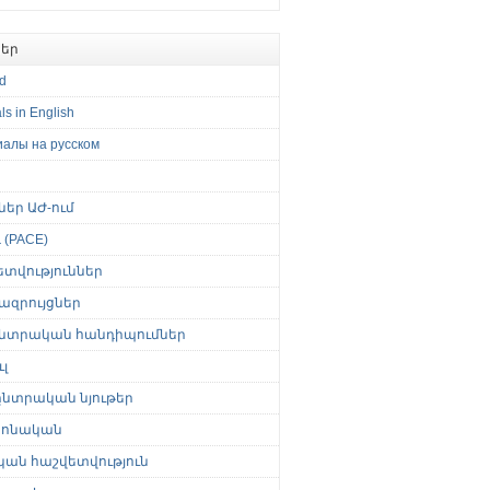
եր
ed
ls in English
иалы на русском
թներ ԱԺ-ում
(PACE)
ետվություններ
ազրույցներ
նտրական հանդիպումներ
լ
նտրական նյութեր
ոնական
կան հաշվետվություն