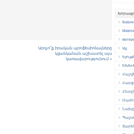
Խորագր
featur
Materia
матер
Արդյո՞ք իրական պրոֆեսիոնալները
Այլ
կցանկանան աշխատել այս
Ելույ
կառավարությունում
»
ԵԽԽՎ 
Հաշվ
Հարց
Հետը
Մամու
Նախը
Պաշտ
Տարե