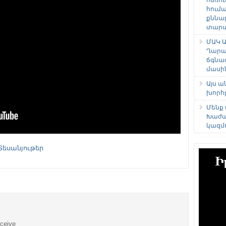
հում
քննա
տարաձ
ՄԱԿ Ա
Ղարա
ճգնա
մասի
Այս 
խորհ
Մենք
Խաժա
կազմ
Տեսանյութեր
eceive