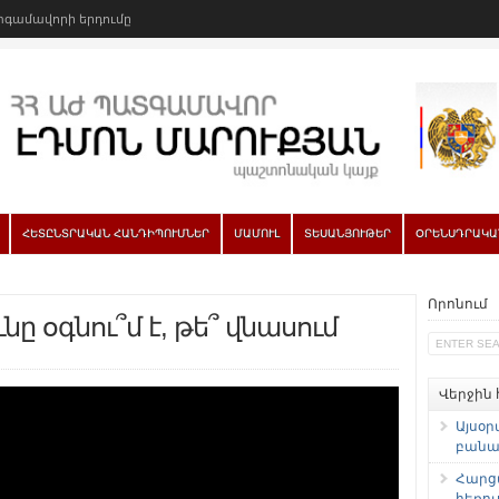
գամավորի երդումը
ՀԵՏԸՆՏՐԱԿԱՆ ՀԱՆԴԻՊՈՒՄՆԵՐ
ՄԱՄՈՒԼ
ՏԵՍԱՆՅՈՒԹԵՐ
ՕՐԵՆՍԴՐԱԿԱ
Որոնում
ը օգնու՞մ է, թե՞ վնասում
Վերջին
Այսօր
բանաձ
Հարց
հեռու