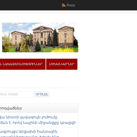
Posts
Ն ՆԱԽԱՁԵՌՆՈՒԹՅՈՒՆՆԵՐ
ԼՈՒՍԱՆԿԱՐՆԵՐ
 հոդվածներ
վա նիստի լավագույն լուծումը
ևն է, որով Լաչինի միջանցքը կբացվի
ազրույցս Արցախի հանրային
ստաընկերությանը: Խոսել ենք