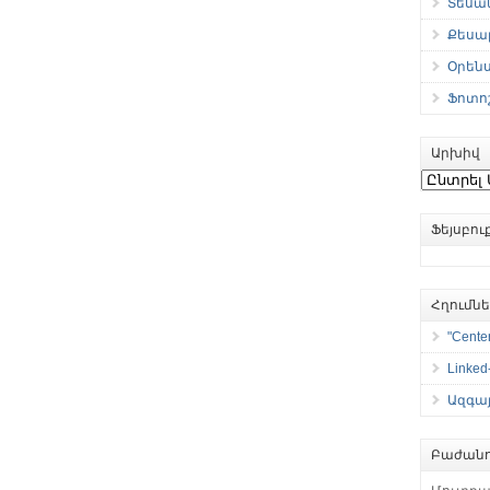
Տեսան
Քեսաբ
Օրեն
Ֆոտո
Արխիվ
Արխիվ
Ֆեյսբո
Հղումն
"Center
Linked
Ազգայ
Բաժանո