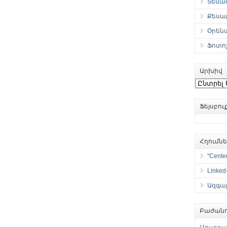
Տեսան
Քեսաբ
Օրեն
Ֆոտո
Արխիվ
Արխիվ
Ֆեյսբո
Հղումն
"Center
Linked
Ազգայ
Բաժանո