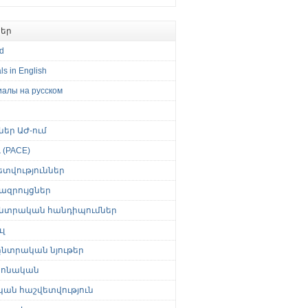
եր
ed
ls in English
иалы на русском
թներ ԱԺ-ում
(PACE)
ետվություններ
ազրույցներ
նտրական հանդիպումներ
լ
նտրական նյութեր
ոնական
կան հաշվետվություն