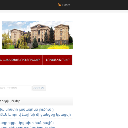
Posts
Ն ՆԱԽԱՁԵՌՆՈՒԹՅՈՒՆՆԵՐ
ԼՈՒՍԱՆԿԱՐՆԵՐ
 հոդվածներ
վա նիստի լավագույն լուծումը
ևն է, որով Լաչինի միջանցքը կբացվի
ազրույցս Արցախի հանրային
ստաընկերությանը: Խոսել ենք