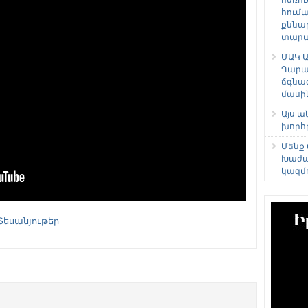
հում
քննա
տարաձ
ՄԱԿ Ա
Ղարա
ճգնա
մասի
Այս 
խորհ
Մենք
Խաժա
կազմ
Տեսանյութեր