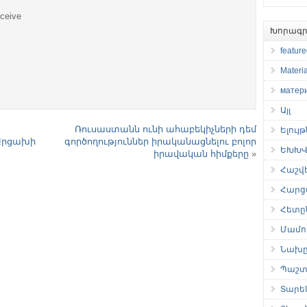
eceive
Խորագր
featur
Materia
матер
Այլ
Ռուսաստանն ունի ահաբեկիչների դեմ
Ելույ
 Արցախի
գործողություններ իրականացնելու բոլոր
ԵԽԽՎ 
իրավական հիմքերը
»
Հաշվ
Հարց
Հետը
Մամու
Նախը
Պաշտ
Տարե