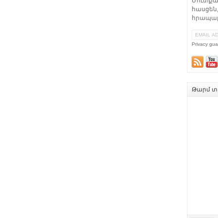
Մուտքա
հասցեն,
հրապար
Privacy gua
Թարմ տե