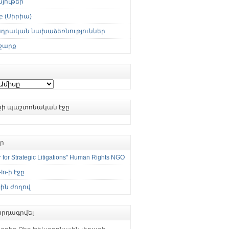
յութեր
 (Սիրիա)
սդրական նախաձեռնություններ
շարք
ւքի պաշտոնական էջը
եր
 for Strategic Litigations" Human Rights NGO
-In-ի էջը
ին ժողով
րդագրվել