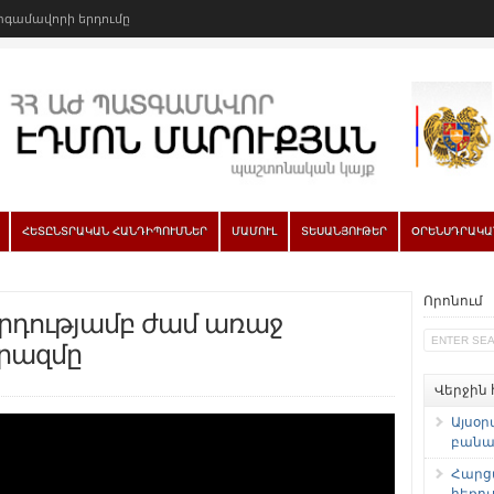
գամավորի երդումը
ՀԵՏԸՆՏՐԱԿԱՆ ՀԱՆԴԻՊՈՒՄՆԵՐ
ՄԱՄՈՒԼ
ՏԵՍԱՆՅՈՒԹԵՐ
ՕՐԵՆՍԴՐԱԿԱ
Որոնում
րդությամբ ժամ առաջ
րազմը
Վերջին
Այսօր
բանաձ
Հարց
հեռու