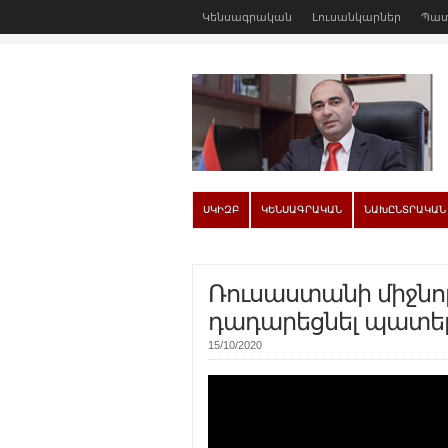
Կենսագրական
Լուսանկարներ
Պատ
ՍԿԻԶԲ
ԿԵՆՍԱԳՐԱԿԱՆ
ՆԱԽԸՆՏՐԱԿԱՆ
Ռուսաստանի միջնո
դադարեցնել պատե
15/10/2020