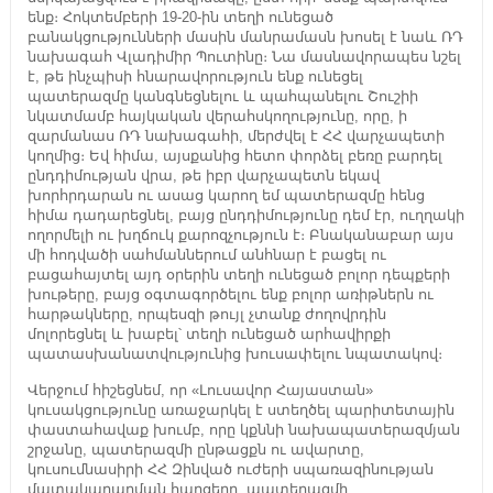
ենք։ Հոկտեմբերի 19-20-ին տեղի ունեցած
բանակցությունների մասին մանրամասն խոսել է նաև ՌԴ
նախագահ Վլադիմիր Պուտինը։ Նա մասնավորապես նշել
է, թե ինչպիսի հնարավորություն ենք ունեցել
պատերազմը կանգնեցնելու և պահպանելու Շուշիի
նկատմամբ հայկական վերահսկողությունը, որը, ի
զարմանաս ՌԴ նախագահի, մերժվել է ՀՀ վարչապետի
կողմից։ Եվ հիմա, այսքանից հետո փորձել բեռը բարդել
ընդդիմության վրա, թե իբր վարչապետն եկավ
խորհրդարան ու ասաց կարող եմ պատերազմը հենց
հիմա դադարեցնել, բայց ընդդիմությունը դեմ էր, ուղղակի
ողորմելի ու խղճուկ քարոզչություն է։ Բնականաբար այս
մի հոդվածի սահմաններում անհնար է բացել ու
բացահայտել այդ օրերին տեղի ունեցած բոլոր դեպքերի
խութերը, բայց օգտագործելու ենք բոլոր առիթներն ու
հարթակները, որպեսզի թույլ չտանք ժողովրդին
մոլորեցնել և խաբել՝ տեղի ունեցած արհավիրքի
պատասխանատվությունից խուսափելու նպատակով։
Վերջում հիշեցնեմ, որ «Լուսավոր Հայաստան»
կուսակցությունը առաջարկել է ստեղծել պարիտետային
փաստահավաք խումբ, որը կքննի նախապատերազմյան
շրջանը, պատերազմի ընթացքն ու ավարտը,
կուսումնասիրի ՀՀ Զինված ուժերի սպառազինության
մատակարարման հարցերը, պատերազմի