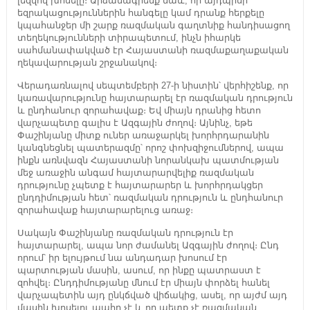
լեզվով խոսելը։ Արձանագրենք նաև, որ այդպիսի
եզրակացություններին հանգելը կամ դրանք հերքելը
կպահանջեր մի շարք ռազմական գաղտնիք հանդիսացող
տեղեկությունների տիրապետում, ինչն իհարկե
սահմանափակված էր Հայաստանի ռազմաքաղաքական
ղեկավարության շրջանակով։
Վերադառնալով սեպտեմբերի 27-ի նիստին՝ վերհիշենք, որ
կառավարությունը հայտարարել էր ռազմական դրություն
և ընդհանուր զորահավաք։ Եվ միայն դրանից հետո
վարչապետը գալիս է Ազգային ժողով։ Այնինչ, եթե
Փաշինյանը միտք ուներ առաջարկել խորհրդարանին
կանգնեցնել պատերազմը՝ որոշ փոխզիջումներով, ապա
ինքն առնվազն Հայաստանի նորանկախ պատմության
մեջ առաջին անգամ հայտարարվելիք ռազմական
դրությունը չպետք է հայտարարեր և խորհրդակցեր
ընդդիմության հետ՝ ռազմական դրություն և ընդհանուր
զորահավաք հայտարարելուց առաջ։
Սակայն Փաշինյանը ռազմական դրություն էր
հայտարարել, ապա նոր ժամանել Ազգային ժողով։ Ընդ
որում՝ իր ելույթում նա անդադար խոսում էր
պարտության մասին, ասում, որ ինքը պատրաստ է
զոհվել։ Ընդդիմությանը մնում էր միայն փորձել հանել
վարչապետին այդ ընկճված վիճակից, ասել, որ այժմ այդ
մասին խոսելու պահը չէ և որ պետք չէ ռազմական