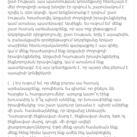
ըստ էության, այս պատմության կոնտեքստը հետևյալն է.
մեր ժողովրդի առաջ խնդիր էր դրվում և շարունակում է
դրվել և դեռ կդրվի, կամ երկընտրանք է դրվում՝ ըստ
էության, հրաժարվել Արցախի ժողովրդի իրավունքներից
կամ ստանալ պատերազմ: Այսինքն, ես ուզում եմ՝ մենք
շատ հստակ արձանագրենք, որ այս ողջ ընթացքում
Ադրբեջանի դիրքորոշումը, ըստ էության, եղել է այսպիսին,
և բանակցային գործընթացում Ադրբեջանը երկար
տարիներ հետևողականորեն զարգացրել է այս գիծը.
կա՛մ մենք հրաժարվում ենք Արցախի ժողովրդի
իրավունքներից, Արցախի հայության իրավունքներից,
ինքնորոշման իրավունքից, կա՛մ ստանում ենք
պատերազմ: Եվ այս կոնտեքստն է, որ այսօր մեզ բերում է
այսպիսի կոնֆլիկտի:
(…) Ես ուզում եմ, որ մենք բոլորս սա հստակ
արձանագրենք, որովհետև ես գիտեմ, որ լինելու են
հարցեր և հարցադրումներ. արդյոք կարո՞ղ էինք
խուսափել և ի՞նչ պիտի անեինք, որ խուսափեինք այս
իրավիճակից: Սա շատ կարևոր նյուանս է. պիտի անեինք
մի բան. համաձայնեինք, որ Արցախը Լեռնային
Ղարաբաղի ինքնավար մարզ է, ինքնավար մարզ, եթե ոչ
ինքնավար մարզ, գուցե, մի փոքր ավելի
լիազորություններով: Եթե մենք սրան համաձայն ենք,
մենք հենց հիմա կարող ենք ամեն ինչ կանգնեցնել