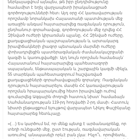
ներկայացվում այնպես, թե իբր ընդդիմությունը
համամիտ է եղել վարչապետի իրականացրած
գործողությունների հետ։ Այդ օրը ՀՀ կառավարության
որոշմամբ նորանկախ Հայաստանի պատմության մեջ
առաջին անգամ հայտարարվեց ռազմական դրություն,
ընդհանուր զորահավաք, գործողության մեջ դրվեց ՀՀ
Զինված ուժերի կիրառման պլանը, ՀՀ Զինված ուժերը,
քաղաքացիական պաշտպանության և արտակարգ
իրավիճակների լիազոր պետական մարմնի ուժերը
փոխադրվեցին պատերազմական ժամանակաշրջանի
կազմի և կառուցվածքի: Այդ նույն որոշման համաձայն՝
Հայաստանում հայտարարվեց պահեստազորի
սպայական, ենթասպայական և շարքային կազմի մինչև
55 տարեկան պահեստազորում հաշվառված
քաղաքացիների զորահավաքային զորակոչ: Ռազմական
դրություն հայտարարելու մասին ՀՀ կառավարության
որոշման հրապարակումից հետո իրավունքի ուժով
գումարվեց Ազգային ժողովի հատուկ նիստ՝ համաձայն
Սահմանադրության 119-րդ հոդվածի 2-րդ մասի։ Հատուկ
նիստի ընթացքում ելույթով վարչապետ Նիկոլ Փաշինյանը
հայտարարեց հետևյալը.
«(…) Ես կարծում եմ, որ մենք պետք է արձանագրենք, որ
տեղի ունեցածի մեջ, ըստ էության, ռազմավարական
առումով՝ անսպասելի որևէ բան չկա: Ինչո՞ւ. որովհետև,