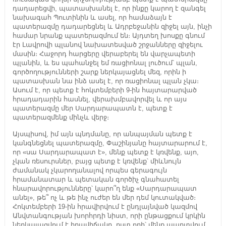
դադարեցվի, պատասխանել է, որ ինքը կարող է զանգել
նախագահ Պուտինին և ասել, որ համաձայն է
պատերազմը դադարեցնել և Ադրբեջանին զիջել այն, ինչի
համար նրանք պատերազմում են։ Այդտեղ խոսքը գնում
էր Լավրովի պլանով նախատեսված շրջանները զիջելու
մասին։ Հաջորդ հարցերը վերաբերել են վարչապետի
պլանին, և ես պահանջել եմ ռացիոնալ լուծում՝ պլան,
գործողությունների շարք ներկայացնել մեզ, որին ի
պատասխան նա ինձ ասել է, որ ռացիոնալ պլան չկա։
Ասում է, որ պետք է հոկտեմբերի 9-ին հայտարարված
հրադադարին հասնել, վերախմբավորվել և որ այս
պատերազմը մեր Սարդարապատն է, պետք է
պատերազմենք մինչև վերջ։
Այսպիսով, իմ այն պնդմանը, որ անպայման պետք է
կանգնեցնել պատերազմը, Փաշինյանը հայտարարում է,
որ «սա Սարդարապատ է», մենք պետք է կռվենք, այո,
չկան ռեսուրսներ, բայց պետք է կռվենք՝ միևնույն
ժամանակ չկարողանալով որպես գերագույն
հրամանատար և պետական գործիչ գնահատել
հնարավորությունները՝ կարո՞ղ ենք «Սարդարապատ
անել», թե՞ ոչ և թե ինչ ուժեր են մեր դեմ կուտակված։
Հոկտեմբերի 19-ին հրավիրվում է ընդլայնված կազմով
Անվտանգության խորհրդի նիստ, որի ընթացքում կրկին
ներկայացվում է իրավիճակը, ըստ որի՝ մենք պարտվում