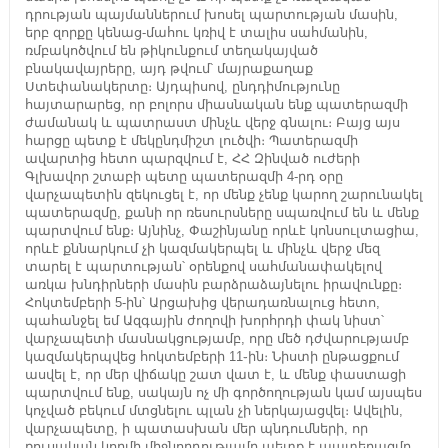
դրության պայմաններում խոսել պարտության մասին,
երբ զորքը կենաց-մահու կռիվ է տալիս սահմանին,
ռմբակոծվում են թիկունքում տեղակայված
բնակավայրերը, այդ թվում՝ մայրաքաղաք
Ստեփանակերտը։ Այդպիսով, ընդդիմությունը
հայտարարեց, որ բոլորս միասնական ենք պատերազմի
ժամանակ և պատրաստ մինչև վերջ գնալու։ Բայց այս
հարցը պետք է մեկընդմիշտ լուծվի։ Պատերազմի
ավարտից հետո պարզվում է, ՀՀ Զինված ուժերի
Գլխավոր շտաբի պետը պատերազմի 4-րդ օրը
վարչապետին զեկուցել է, որ մենք չենք կարող շարունակել
պատերազմը, քանի որ ռեսուրսները սպառվում են և մենք
պարտվում ենք։ Այնինչ, Փաշինյանը որևէ կոնսուլտացիա,
որևէ քննարկում չի կազմակերպել և մինչև վերջ մեզ
տարել է պարտության՝ օրենքով սահմանափակելով
առկա խնդիրների մասին բարձրաձայնելու իրավունքը։
Հոկտեմբերի 5-ին՝ Արցախից վերադառնալուց հետո,
պահանջել եմ Ազգային ժողովի խորհրդի փակ նիստ՝
վարչապետի մասնակցությամբ, որը մեծ դժվարությամբ
կազմակերպվեց հոկտեմբերի 11֊ին։ Նիստի ընթացքում
ասվել է, որ մեր վիճակը շատ վատ է, և մենք փաստացի
պարտվում ենք, սակայն ոչ մի գործողության կամ այսպես
կոչված բեկում մտցնելու պլան չի ներկայացվել։ Ավելին,
վարչապետը, ի պատասխան մեր պնդումների, որ
ռուսական կողմի միջնորդությամբ պետք է պատերազմը