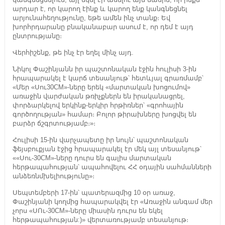
արդար է, որ կարող էինք և կարող ենք կանգնեցնել
արյունահեղությունը, եթե ամեն ինչ տանք։ Եվ
խորհրդարանը բնականաբար ասում է, որ դեմ է այդ
ընտրությանը։
Վերհիշենք, թե ինչ էր եղել մինչ այդ.
Նիկոլ Փաշինյանն իր պաշտոնական էջին հուլիսի 3-ին
հրապարակել է կարճ տեսանյութ՝ հետևյալ գրառմամբ՝
«Մեր «Սու30CM»-ները երեկ «մարտական խոցումով»
առաջին վարժական թռիչքներն են իրականացրել,
փորձարկելով երկինք-երկիր հրթիռներ՝ «գրոհային
գործողության» համար։ Բոլոր թիրախները խոցվել են
բարձր ճշգրտությամբ։»։
Հուլիսի 15-ին վարչապետը իր նույն՝ պաշտոնական
ֆեյսբուքյան էջից հրապարակել էր մեկ այլ տեսանյութ՝
««Սու-30СМ»-ները դուրս են գալիս մարտական
հերթապահության՝ ապահովելու ՀՀ օդային սահմանների
անձեռնմխելիությունը»։
Սեպտեմբերի 17-ին՝ պատերազմից 10 օր առաջ,
Փաշինյանի կողմից հապարակվել էր «Առաջին անգամ մեր
չորս «ՍՈւ-30СМ»-ները միասին դուրս են եկել
հերթապահության:)» վերտառությամբ տեսանյութ։