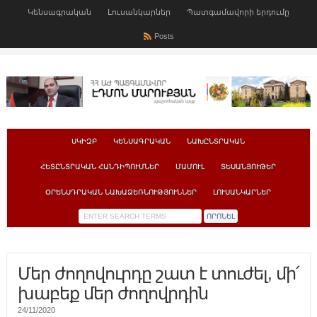
Կենսագրական
Լուսանկարներ
Պատգամավորի երդումը
Posts
ՍԿԻԶԲ
ԿԵՆՍԱԳՐԱԿԱՆ
ՆԱԽԸՆՏՐԱԿԱՆ
ՀԵՏԸՆՏՐԱԿԱՆ ՀԱՆԴԻՊՈՒՄՆԵՐ
ՄԱՄՈՒԼ
ՏԵՍԱՆՅՈՒԹԵՐ
ՕՐԵՆՍԴՐԱԿԱՆ ՆԱԽԱՁԵՌՆՈՒԹՅՈՒՆՆԵՐ
ԼՈՒՍԱՆԿԱՐՆԵՐ
Մեր ժողովուրդը շատ է տուժել, մի՛
խաբեք մեր ժողովրդին
24/11/2020