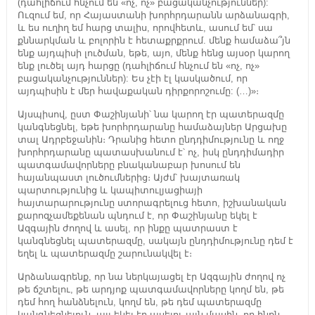
(դահլիճում հնչում են «ոչ, ոչ» բացականչություններ):
Ուզում եմ, որ Հայաստանի խորհրդարանն արձանագրի,
և ես ուղիղ եմ հարց տալիս, որովհետև, ասում եմ՝ սա
քննարկման և բոլորին է հետաքրքրում. մենք համաձա՞յն
ենք այդպիսի լուծման, եթե, այո, մենք հենց այսօր կարող
ենք լուծել այդ հարցը (դահլիճում հնչում են «ոչ, ոչ»
բացականչություններ): Ես չէի էլ կասկածում, որ
այդպիսին է մեր հավաքական դիրքորոշումը: (…)»։
Այսպիսով, ըստ Փաշինյանի՝ նա կարող էր պատերազմը
կանգնեցնել, եթե խորհրդարանը համաձայներ Արցախը
տալ Ադրբեջանին։ Դրանից հետո ընդդիմությունը և ողջ
խորհրդարանը պատասխանում է՝ ոչ, իսկ ընդդիմադիր
պատգամավորները բնականաբար խոսում են
հայանպաստ լուծումներից։ Այժմ՝ խայտառակ
պարտությունից և կապիտուլյացիայի
հայտարարությունը ստորագրելուց հետո, իշխանական
քարոզչամեքենան պնդում է, որ Փաշինյանը եկել է
Ազգային ժողով և ասել, որ ինքը պատրաստ է
կանգնեցնել պատերազմը, սակայն ընդդիմությունը դեմ է
եղել և պատերազմը շարունակվել է։
Արձանագրենք, որ նա ներկայացել էր Ազգային ժողով ոչ
թե ճշտելու, թե արդյոք պատգամավորները կողմ են, թե
դեմ հող հանձնելուն, կողմ են, թե դեմ պատերազմը
կանգնեցնելուն, այլ եկել էր ասելու այն մասին, որ ինքն