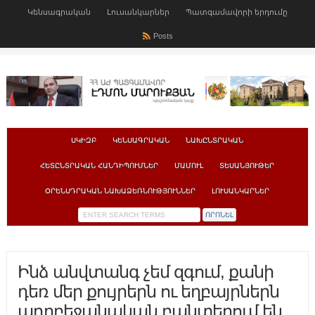
Կենսագրական
Լուսանկարներ
Պատգամավորի երդումը
Posts
ՍԿԻԶԲ
ԿԵՆՍԱԳՐԱԿԱՆ
ՆԱԽԸՆՏՐԱԿԱՆ
ՀԵՏԸՆՏՐԱԿԱՆ ՀԱՆԴԻՊՈՒՄՆԵՐ
ՄԱՄՈՒԼ
ՏԵՍԱՆՅՈՒԹԵՐ
ՕՐԵՆՍԴՐԱԿԱՆ ՆԱԽԱՁԵՌՆՈՒԹՅՈՒՆՆԵՐ
ԼՈՒՍԱՆԿԱՐՆԵՐ
Ինձ անվտանգ չեմ զգում, քանի
դեռ մեր քույրերն ու եղբայրներն
ադրբեջանական բանտերում են