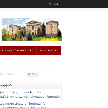
Posts
Ն ՆԱԽԱՁԵՌՆՈՒԹՅՈՒՆՆԵՐ
ԼՈՒՍԱՆԿԱՐՆԵՐ
 հոդվածներ
վա նիստի լավագույն լուծումը
ևն է, որով Լաչինի միջանցքը կբացվի
ազրույցս Արցախի հանրային
ստաընկերությանը: Խոսել ենք