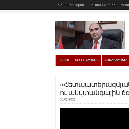
Կենսագրական
Լուսանկարներ
Պատ
ՍԿԻԶԲ
ԿԵՆՍԱԳՐԱԿԱՆ
ՆԱԽԸՆՏՐԱԿԱՆ
«Հետպատերազմյան
ու անվտանգային ճ
30/01/2021