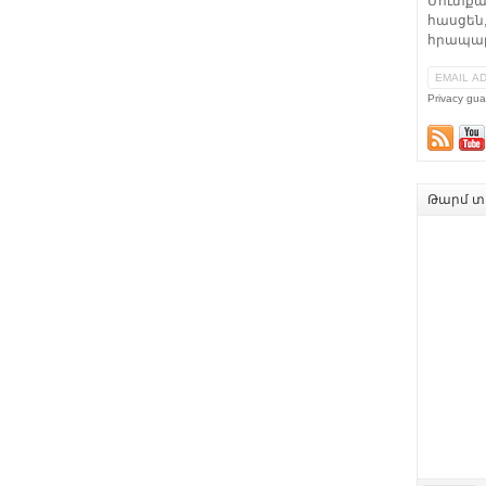
Մուտքա
հասցեն,
հրապար
Privacy gua
Թարմ տե