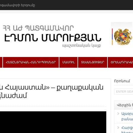
գամավորի երդումը
ՀԵՏԸՆՏՐԱԿԱՆ ՀԱՆԴԻՊՈՒՄՆԵՐ
ՄԱՄՈՒԼ
ՏԵՍԱՆՅՈՒԹԵՐ
ՕՐԵՆՍԴՐԱԿԱ
Որոնում
 Հայաստան» – քաղաքական
գնաժամ
Վերջին
Այսօր
բանաձ
Հարց
հեռու