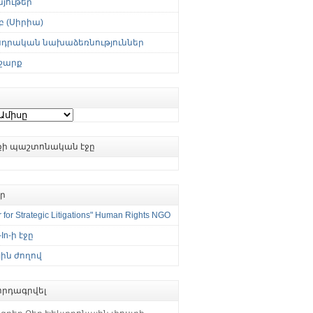
յութեր
 (Սիրիա)
սդրական նախաձեռնություններ
շարք
ւքի պաշտոնական էջը
եր
 for Strategic Litigations" Human Rights NGO
-In-ի էջը
ին ժողով
րդագրվել