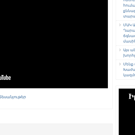
հում
քննա
տարաձ
ՄԱԿ Ա
Ղարա
ճգնա
մասի
Այս 
խորհ
Մենք
Խաժա
կազմ
Տեսանյութեր