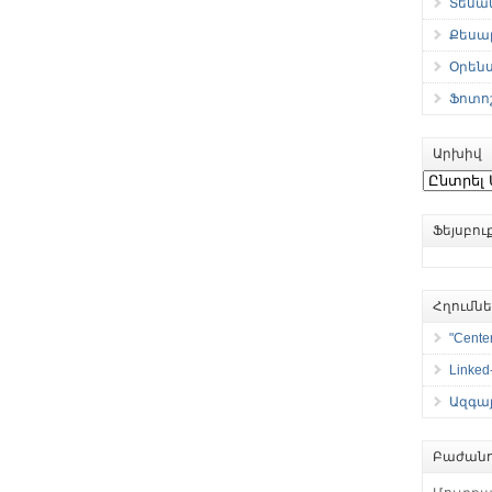
Տեսան
Քեսաբ
Օրեն
Ֆոտո
Արխիվ
Արխիվ
Ֆեյսբո
Հղումն
"Center
Linked
Ազգայ
Բաժանո