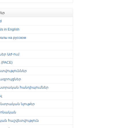
եր
ed
ls in English
иалы на русском
թներ ԱԺ-ում
(PACE)
ետվություններ
ազրույցներ
նտրական հանդիպումներ
լ
նտրական նյութեր
ոնական
կան հաշվետվություն