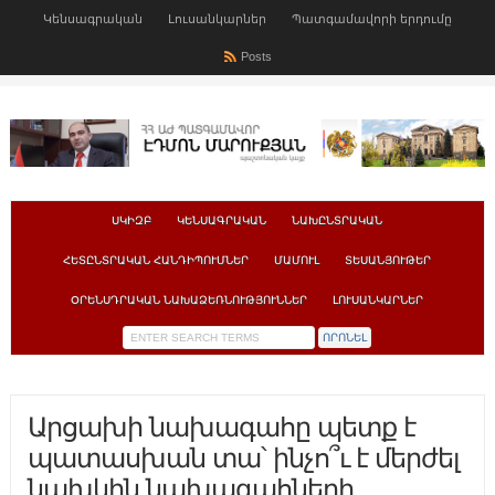
Կենսագրական
Լուսանկարներ
Պատգամավորի երդումը
Posts
ՍԿԻԶԲ
ԿԵՆՍԱԳՐԱԿԱՆ
ՆԱԽԸՆՏՐԱԿԱՆ
ՀԵՏԸՆՏՐԱԿԱՆ ՀԱՆԴԻՊՈՒՄՆԵՐ
ՄԱՄՈՒԼ
ՏԵՍԱՆՅՈՒԹԵՐ
ՕՐԵՆՍԴՐԱԿԱՆ ՆԱԽԱՁԵՌՆՈՒԹՅՈՒՆՆԵՐ
ԼՈՒՍԱՆԿԱՐՆԵՐ
Արցախի նախագահը պետք է
պատասխան տա՝ ինչո՞ւ է մերժել
նախկին նախագահների