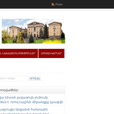
Posts
Ն ՆԱԽԱՁԵՌՆՈՒԹՅՈՒՆՆԵՐ
ԼՈՒՍԱՆԿԱՐՆԵՐ
 հոդվածներ
վա նիստի լավագույն լուծումը
ևն է, որով Լաչինի միջանցքը կբացվի
ազրույցս Արցախի հանրային
ստաընկերությանը: Խոսել ենք