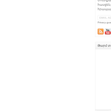
Մուտքա
հասցեն,
հրապար
Privacy gua
Թարմ տե