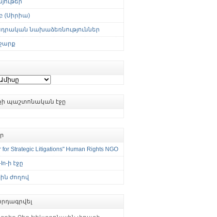
յութեր
 (Սիրիա)
սդրական նախաձեռնություններ
շարք
ւքի պաշտոնական էջը
եր
 for Strategic Litigations" Human Rights NGO
-In-ի էջը
ին ժողով
րդագրվել