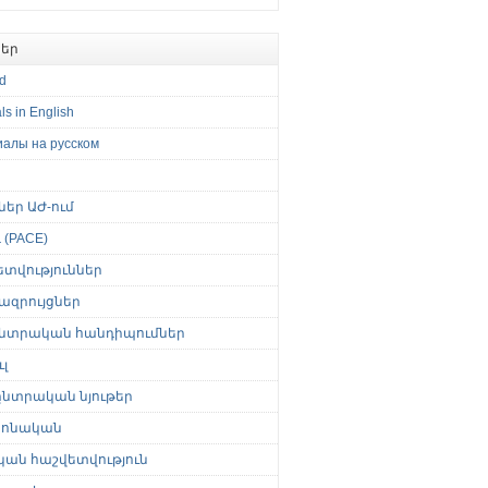
եր
ed
ls in English
иалы на русском
թներ ԱԺ-ում
(PACE)
ետվություններ
ազրույցներ
նտրական հանդիպումներ
լ
նտրական նյութեր
ոնական
կան հաշվետվություն