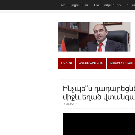
Կենսագրական
Լուսանկարներ
Պատ
ՍԿԻԶԲ
ԿԵՆՍԱԳՐԱԿԱՆ
ՆԱԽԸՆՏՐԱԿԱՆ
Ինչպե՞ս դադարեցն
միջև եղած վտանգա
09/03/2021