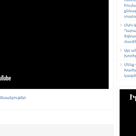
հում
քննա
տարաձ
ՄԱԿ Ա
Ղարա
ճգնա
մասի
Այս 
խորհ
Մենք
Խաժա
կազմ
Տեսանյութեր