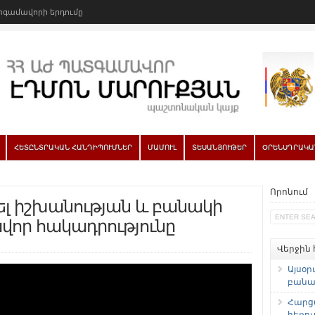
գամավորի երդումը
ՀԵՏԸՆՏՐԱԿԱՆ ՀԱՆԴԻՊՈՒՄՆԵՐ
ՄԱՄՈՒԼ
ՏԵՍԱՆՅՈՒԹԵՐ
ՕՐԵՆՍԴՐԱԿԱ
Որոնում
ել իշխանության և բանակի
վոր հակադրությունը
Վերջին
Այսօր
բանաձ
Հարց
հեռու