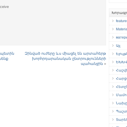
eceive
Խորագր
featur
Materia
матер
Այլ
ապետին
Զինված ուժերը ևս միացել են արտահերթ
Ելույ
նենք
խորհրդարանական ընտրությունների
ԵԽԽՎ 
պահանջին
»
Հաշվ
Հարց
Հետը
Մամու
Նախը
Պաշտ
Տարե