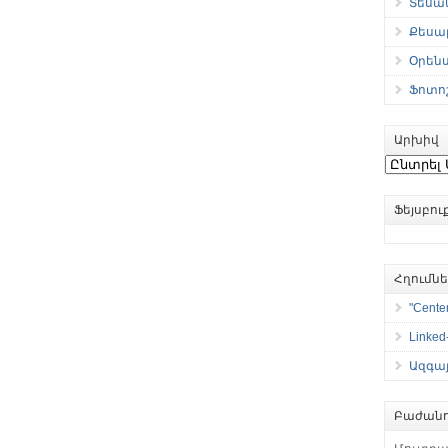
Տեսան
Քեսաբ
Օրեն
Ֆոտո
Արխիվ
Արխիվ
Ֆեյսբո
Հղումն
"Center
Linked
Ազգայ
Բաժանո