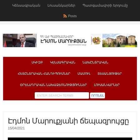
Կենսագրական
Լուսանկարներ
Պատգամավորի երդումը
Posts
ՍԿԻԶԲ
ԿԵՆՍԱԳՐԱԿԱՆ
ՆԱԽԸՆՏՐԱԿԱՆ
ՀԵՏԸՆՏՐԱԿԱՆ ՀԱՆԴԻՊՈՒՄՆԵՐ
ՄԱՄՈՒԼ
ՏԵՍԱՆՅՈՒԹԵՐ
ՕՐԵՆՍԴՐԱԿԱՆ ՆԱԽԱՁԵՌՆՈՒԹՅՈՒՆՆԵՐ
ԼՈՒՍԱՆԿԱՐՆԵՐ
Էդմոն Մարուքյանի ճեպազրույցը
15/04/2021