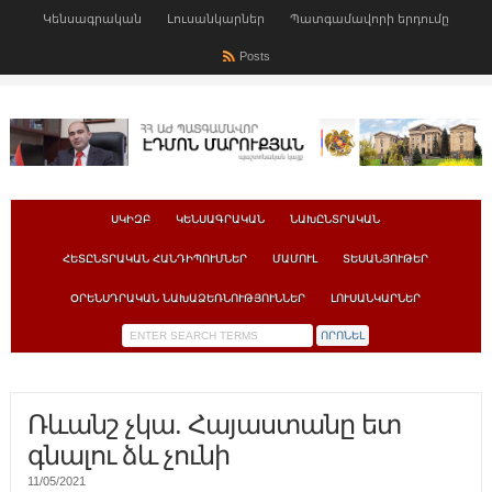
Կենսագրական
Լուսանկարներ
Պատգամավորի երդումը
Posts
ՍԿԻԶԲ
ԿԵՆՍԱԳՐԱԿԱՆ
ՆԱԽԸՆՏՐԱԿԱՆ
ՀԵՏԸՆՏՐԱԿԱՆ ՀԱՆԴԻՊՈՒՄՆԵՐ
ՄԱՄՈՒԼ
ՏԵՍԱՆՅՈՒԹԵՐ
ՕՐԵՆՍԴՐԱԿԱՆ ՆԱԽԱՁԵՌՆՈՒԹՅՈՒՆՆԵՐ
ԼՈՒՍԱՆԿԱՐՆԵՐ
Ռևանշ չկա. Հայաստանը ետ
գնալու ձև չունի
11/05/2021