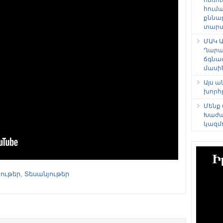
հում
քննա
տարաձ
ՄԱԿ Ա
Ղարա
ճգնա
մասի
Այս 
խորհ
Մենք
Խաժա
կազմ
ութեր
,
Տեսանյութեր