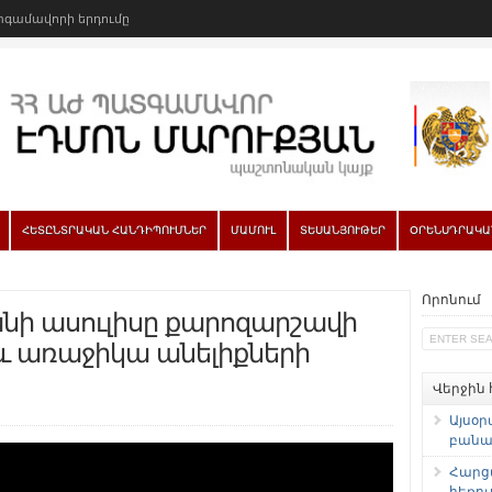
գամավորի երդումը
ՀԵՏԸՆՏՐԱԿԱՆ ՀԱՆԴԻՊՈՒՄՆԵՐ
ՄԱՄՈՒԼ
ՏԵՍԱՆՅՈՒԹԵՐ
ՕՐԵՆՍԴՐԱԿԱ
Որոնում
նի ասուլիսը քարոզարշավի
և առաջիկա անելիքների
Վերջին
Այսօր
բանաձ
Հարց
հեռու