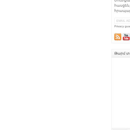
Մուտքա
հասցեն,
հրապար
Privacy gua
Թարմ տե