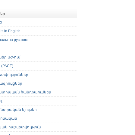
եր
ed
ls in English
иалы на русском
թներ ԱԺ-ում
(PACE)
ետվություններ
ազրույցներ
նտրական հանդիպումներ
լ
նտրական նյութեր
ոնական
կան հաշվետվություն