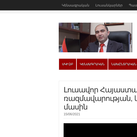
Կենսագրական
Լուսանկարներ
Պատ
ՍԿԻԶԲ
ԿԵՆՍԱԳՐԱԿԱՆ
ՆԱԽԸՆՏՐԱԿԱՆ
Լուսավոր Հայաստա
ռազմավարության, 
մասին
15/06/2021