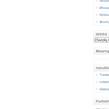
Տեսան
Քեսաբ
Օրեն
Ֆոտո
Արխիվ
Արխիվ
Ֆեյսբո
Հղումն
"Center
Linked
Ազգայ
Բաժանո