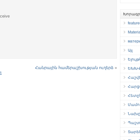
Խորագր
eceive
featur
Materia
матер
Այլ
Ելույ
Հանրային համերաշխության ուղերձ
»
ԵԽԽՎ 
1
Հաշվ
Հարց
Հետը
Մամու
Նախը
Պաշտ
Տարե