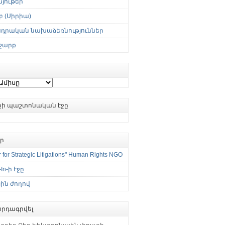
յութեր
 (Սիրիա)
սդրական նախաձեռնություններ
շարք
ւքի պաշտոնական էջը
եր
 for Strategic Litigations" Human Rights NGO
-In-ի էջը
ին ժողով
րդագրվել