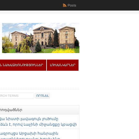
Posts
Ն ՆԱԽԱՁԵՌՆՈՒԹՅՈՒՆՆԵՐ
ԼՈՒՍԱՆԿԱՐՆԵՐ
 հոդվածներ
վա նիստի լավագույն լուծումը
ևն է, որով Լաչինի միջանցքը կբացվի
ազրույցս Արցախի հանրային
ստաընկերությանը: Խոսել ենք