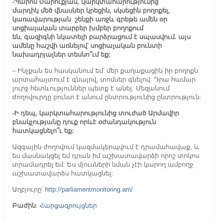
-Պարոն Մարուքյան, կարկտահարությունից
մարդիկ
մեծ
վնասներ
կրեցին
, սկսեցին բողոքել,
կառավարության
շենքի
առջև գրեթե ամեն օր
սոցիալական տարբեր խմբեր բողոքում
են,
գազի
գնի
նկատելի
բարձրացում
է
սպասվում
. այս
ամենը հաշվի առնելով
՝
սոցիալական բունտի
նախադրյալներ տեսնո՞ւմ եք:
– Ինչքան ես հասկանում եմ՝ մեր քաղաքացին իր բողոքն
արտահայտում է գնալով, տոմսեր գնելով: Դրա համար
լուրջ հետևություններ պետք է անել: Մեզանում
ժողովուրդը բունտ է անում ընտրությունից ընտրություն:
-Ի դեպ, կարկտահարությունից տուժած Արմավիր
բնակչությանը դուք որևէ օժանդակություն
հատկացնելո՞ւ եք:
Ազգային ժողովում կազմակերպվում է դրամահավաք, և
ես մասնակցել եմ դրան իմ աշխատավարձի որոշ տոկոս
տրամադրել եմ: Ես մյուսների նման չէի կարող ամբողջ
աշխատավարձս հատկացնել:
Աղբյուրը՝
http://parliamentmonitoring.am/
Բաժին
:
Հարցազրույցներ