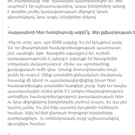
րդ տարբերակը՝ երբ դասական պատգամավոր ես, որն
ապրում է իր աշխատավարձով, ապա խնդիրները պետք
է փորձես լուծել կառավարության միջոցով՝ նրան
վերահսկելով, նրա առջև խնդիրներ դնելով:
–
Վարչապետի
հետ
հանդիպումը
ազդե՞ց
Ձեր
քվեարկության
ե
-Ինչ-որ տեղ՝ այո, այո 50/50 ազդեց: Ես իմ ելույթում ասել
եմ, որ միակողմանի համագործակցության պատրաստ
չեմ, այսինքն, եթե ծրագրին աջակցում եմ, ուրեմն
կառավարությունն էլ պետք է աջակցի իմ ծրագրերին
տեղական մակարդակում: Հիմա սա պրոյեկտենք
քաղաքական ուժի վրա. նրանք մոտավորապես նույն
բանն են ուզում: Մենք առանձին քննարկման ժամանակ
հասանք մի կետի ու պայմանավորվեցինք իրար հետ
համագործակցել առանձին հարցերի շուրջ: Եթե ես որպես
պատգամավոր ունեմ գոնե 0.1 տոկոս հնարավորություն
ստեղծելու համագործակցություն կառավարության հետ
ու նրա միջոցներով խնդիրներին լուծում տալու, ես դա չեմ
կարող չանել: Ես չեմ եկել այստեղ ելույթներ ունենալու
համար, եկել եմ ինձ ընտրած ժողովրդի խնդիրները
բարձրացնելու ու օրենսդրական լուրջ աշխատանքով
զբաղվելու համար:
–