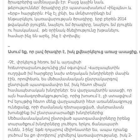
ծրագրերից ամենալավն էր: Բայց կային նաև
թերություններ՝ ծրագիրը չէր պատասխանում «ինչպես» և
«երբ» հարցերին: Ինչ էլ լինի, ես մոնիտորինգի եմ
ենթարկելու կառավարության ծրագիրը. երբ բերեն 2014
թվականի բյուջեն, նայելու եմ ծրագիրը, նայելու եմ բյուջեն
ու հասկանամ, թե օրինակ ծնելիությունը խթանելու
համար ինչ են արել, ինչ է փոխվել:
–
Ասում
եք
,
որ
լավ
ծրագիր
է
,
իսկ
քվեարկելուց
առաջ
ասացիք
,
-Չէ, փրկելուց հեռու եմ և այդպիսի
հռետորաբանությունից չեմ օգտվում: Վարչապետին
ուղղված իմ հարցերը նախ տեղական խնդիրների մասին
էին, որովհետև ես մեծամասնական ընտրակարգով
ընտրված պատգամավոր եմ, իսկ հետո միայն՝
համապետական խնդիրներ: Ես վարչապետին ասացի, որ
այն համագործակցությունը, որից խոսում է, չի ստացվում:
Իմ ելույթից հետո մենք վարչապետի հետ առանձնազրույց
ունեցանք, որի ժամանակ դետալացված, մանրամասն
խոսեցինք իմ ընտրատարածքի խնդիրներից:
Մեծամասնականով ընտրված պատգամավորները իրենց
տարածքում խնդիրները լուծելու երկու ճանապարհ
ունեն. 1-ինը՝ եթե դոլարով միլիոնատեր ես, ապա դրանք
լուծում ես քո փողերով՝ չդիմելով կառավարությանը, իսկ 2-