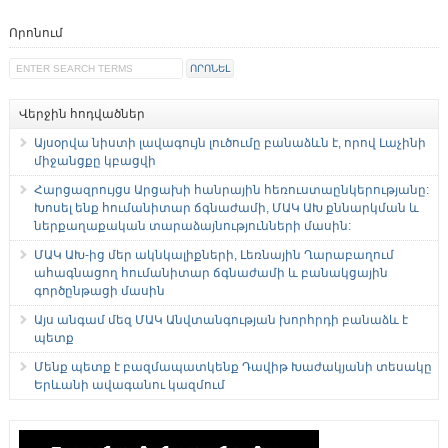
Որոնում
Վերջին հոդվածներ
Այսօրվա նիստի լավագույն լուծումը բանաձևն է, որով Լաչինի
միջանցքը կբացվի
Հարցազրույցս Արցախի հանրային հեռուստաընկերությանը:
Խոսել ենք հումանիտար ճգնաժամի, ՄԱԿ ԱԽ քննարկման և
ներքաղաքական տարաձայնությունների մասին:
ՄԱԿ ԱԽ-ից մեր ակնկալիքների, Լեռնային Ղարաբաղում
ահագնացող հումանիտար ճգնաժամի և բանակցային
գործընթացի մասին
Այս անգամ մեզ ՄԱԿ Անվտանգության խորհրդի բանաձև է
պետք
Մենք պետք է բազմապատկենք Դավիթ Խաժակյանի տեսակը
Երևանի ավագանու կազմում