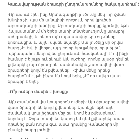
Կառավարության
ծրագրի
ընդդիմախոսները
հակադարձում
-Որ ասում էին, ինչ: Արտագաղթի լուծումը մեկ որոշման
խնդիր չի, չկա մի այնպիսի որոշում, որով կլուծվի
արտագաղթի խնդիրը: Արտագաղթի հարցը կլուծվի, եթե
Հայաստանում մի երեք տարի տնտեսությունը ստաբիլ
աճ գրանցի, և հետո այն արատավոր երևույթները՝
կոռուպցիա և այլն, սկսեն նվազել: Սա լուծելը մի օրվա
հարց չէ: Եվ, ի վերջո, այդ բոլոր ելույթները, որ լսել եմ,
վերապահումներով եմ ընդունում. հասկանալի է՝ ով ինչի
համար է ելույթ ունենում: Այն ուժերը, որոնք այսօր դեմ են
քվեարկել այս ծրագրին, ժամանակին շատ ավելի վատ
ծրագրերի կողմ են քվեարկել: Հիմա մեկը իրենց
հարցնո՞ւմ է, թե ինչու են կողմ եղել, չէ՞ որ ավելի վատ
ծրագիր է եղել:
–
Ո՞ր
ուժերի
մասին
է
խոսքը
:
-Այն ժամանակվա կոալիցիոն ուժերի: Այս ծրագրից ավելի
վատ ծրագրի են կողմ քվեարկել: Այսինքն՝ եթե այն
ժամանակ կոալիցիայի մեջ ես, կողմ ես քվեարկում,
նորմալ է: Չորս տարի ես կարող եմ դեմ քվեարկել, ասա
դրանից բան դուրս գա, ասա դրանից Վանաձորի մի
բնակչի հարց լուծվի: