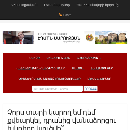
Կենսագրական
Լուսանկարներ
Պատգամավորի երդումը
Posts
ՍԿԻԶԲ
ԿԵՆՍԱԳՐԱԿԱՆ
ՆԱԽԸՆՏՐԱԿԱՆ
ՀԵՏԸՆՏՐԱԿԱՆ ՀԱՆԴԻՊՈՒՄՆԵՐ
ՄԱՄՈՒԼ
ՏԵՍԱՆՅՈՒԹԵՐ
ՕՐԵՆՍԴՐԱԿԱՆ ՆԱԽԱՁԵՌՆՈՒԹՅՈՒՆՆԵՐ
ԼՈՒՍԱՆԿԱՐՆԵՐ
Չորս տարի կարող եմ դեմ
քվեարկել, դրանից վանաձորցու
խնդիրը կլուծվի՞