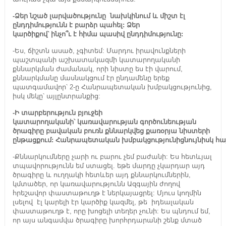
-Ձեր նշած
լարվածությունը
նախկինում և միշտ էլ
ընդդիմությունն է
բարձր
պա
հ
ել: Ձեր
կարծիքով
՝
ինչո՞ւ
է
հիմա
պասիվ
ընդդիմությունը:
-Ես, ճիշտն ասած, չգիտեմ: Մարդու իրավունքների
պաշտպանի աշխատակազմի կատարողականի
քննարկման ժամանակ, որի նիստը ես էի վարում,
քննարկմանը մասնակցում էր ընդամենը երեք
պատգամավոր՝ 2-ը Հանրապետական խմբակցությունից,
իսկ մեկը՝ այլընտրանքից:
-Ի տարբերություն բյուջեի
կատարողականի
՝
կառավարության գործունեության
ծրագիրը բավական բուռն քննարկվեց քառօրյա նիստերի
ընթացքում:
Հանրապետական
խմբակցությունից
նույնիսկ
հա
-Քննարկումները չարի ու բարու չեմ բաժանի: Ես հետևյալ
տպավորությունն եմ ստացել. եթե մարդը չկարդար այդ
ծրագիրը և ուղղակի հետևեր այդ քննարկումներին,
կմտածեր, որ կառավարությունն Ազգային ժողով
հրեշավոր փաստաթուղթ է ներկայացրել: Մյուս կողմին
լսելով էլ կարելի էր կարծիք կազմել, թե իդեալական
փաստաթուղթ է, որը խոցելի տեղեր չունի: Ես պնդում եմ,
որ այս անգամվա ծրագիրը խորհրդարանի շենք մտած