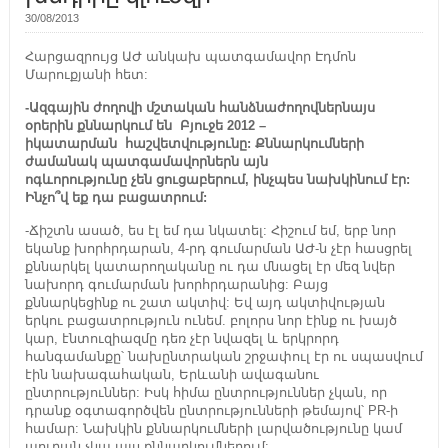
30/08/2013
Հարցազրույց ԱԺ անկախ պատգամավոր Էդմոն
Մարուքյանի հետ:
-Ազգային ժողով
ի
մշտական
հանձնաժողովներն
այս
օրերին
քննարկում
են
Բյուջե
2012 –
ի
կատար
ման
հաշվետվությունը: Քննարկումների
ժամանակ պատգամավորներն այն
ոգևորությունը
չեն
ցուցաբերում
, ինչպես նախկինում էր:
Ինչո՞վ եք դա բացատրում:
-Ճիշտն ասած, ես էլ եմ դա նկատել: Հիշում եմ, երբ նոր
եկանք խորհրդարան, 4-րդ գումարման ԱԺ-ն չէր հասցրել
քննարկել կատարողականը ու դա մնացել էր մեզ նվեր
նախորդ գումարման խորհրդարանից: Բայց
քննարկեցինք ու շատ ակտիվ: Եվ այդ ակտիվության
երկու բացատրություն ունեմ. բոլորս նոր էինք ու խայծ
կար, էնտուզիազմը դեռ չէր նվազել և երկրորդ
հանգամանքը՝ նախընտրական շրջափուլ էր ու սպասվում
էին նախագահական, Երևանի ավագանու
ընտրություններ: Իսկ հիմա ընտրություններ չկան, որ
դրանք օգտագործվեն ընտրությունների թեմայով՝ PR-ի
համար: Նախկին քննարկումների լարվածությունը կամ
աուրան չկա այս քննարկումներում: