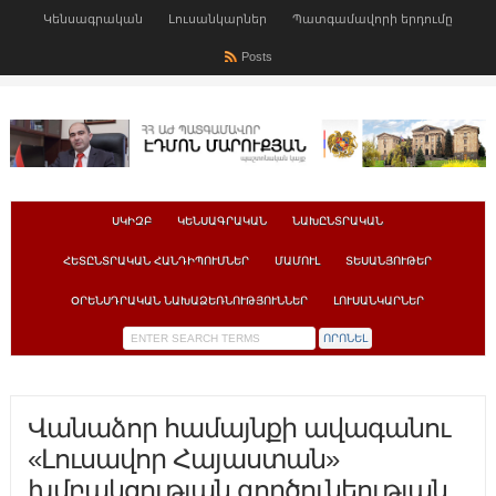
Կենսագրական
Լուսանկարներ
Պատգամավորի երդումը
Posts
ՍԿԻԶԲ
ԿԵՆՍԱԳՐԱԿԱՆ
ՆԱԽԸՆՏՐԱԿԱՆ
ՀԵՏԸՆՏՐԱԿԱՆ ՀԱՆԴԻՊՈՒՄՆԵՐ
ՄԱՄՈՒԼ
ՏԵՍԱՆՅՈՒԹԵՐ
ՕՐԵՆՍԴՐԱԿԱՆ ՆԱԽԱՁԵՌՆՈՒԹՅՈՒՆՆԵՐ
ԼՈՒՍԱՆԿԱՐՆԵՐ
Վանաձոր համայնքի ավագանու
«Լուսավոր Հայաստան»
խմբակցության գործունեության