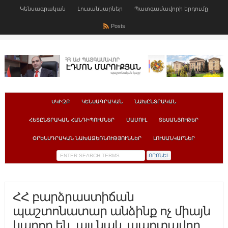
Կենսագրական
Լուսանկարներ
Պատգամավորի երդումը
Posts
ՍԿԻԶԲ
ԿԵՆՍԱԳՐԱԿԱՆ
ՆԱԽԸՆՏՐԱԿԱՆ
ՀԵՏԸՆՏՐԱԿԱՆ ՀԱՆԴԻՊՈՒՄՆԵՐ
ՄԱՄՈՒԼ
ՏԵՍԱՆՅՈՒԹԵՐ
ՕՐԵՆՍԴՐԱԿԱՆ ՆԱԽԱՁԵՌՆՈՒԹՅՈՒՆՆԵՐ
ԼՈՒՍԱՆԿԱՐՆԵՐ
ՀՀ բարձրաստիճան
պաշտոնատար անձինք ոչ միայն
կարող են, այլ նաև պարտավոր