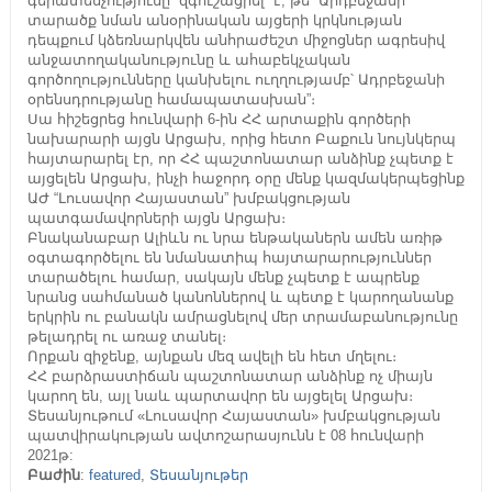
գերատեսչությունը “զգուշացրել” է, թե “Արդբեջանի
տարածք նման անօրինական այցերի կրկնության
դեպքում կձեռնարկվեն անհրաժեշտ միջոցներ ագրեսիվ
անջատողականությունը և ահաբեկչական
գործողությունները կանխելու ուղղությամբ՝ Ադրբեջանի
օրենսդրությանը համապատասխան”։
Սա հիշեցրեց հունվարի 6-ին ՀՀ արտաքին գործերի
նախարարի այցն Արցախ, որից հետո Բաքուն նույնկերպ
հայտարարել էր, որ ՀՀ պաշտոնատար անձինք չպետք է
այցելեն Արցախ, ինչի հաջորդ օրը մենք կազմակերպեցինք
ԱԺ “Լուսավոր Հայաստան” խմբակցության
պատգամավորների այցն Արցախ։
Բնականաբար Ալիևն ու նրա ենթականերն ամեն առիթ
օգտագործելու են նմանատիպ հայտարարություններ
տարածելու համար, սակայն մենք չպետք է ապրենք
նրանց սահմանած կանոններով և պետք է կարողանանք
երկրին ու բանակն ամրացնելով մեր տրամաբանությունը
թելադրել ու առաջ տանել։
Որքան զիջենք, այնքան մեզ ավելի են հետ մղելու։
ՀՀ բարձրաստիճան պաշտոնատար անձինք ոչ միայն
կարող են, այլ նաև պարտավոր են այցելել Արցախ։
Տեսանյութում «Լուսավոր Հայաստան» խմբակցության
պատվիրակության ավտոշարասյունն է 08 հունվարի
2021թ:
Բաժին
:
featured
,
Տեսանյութեր