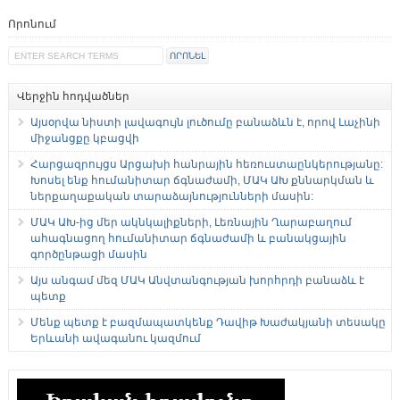
Որոնում
Վերջին հոդվածներ
Այսօրվա նիստի լավագույն լուծումը բանաձևն է, որով Լաչինի
միջանցքը կբացվի
Հարցազրույցս Արցախի հանրային հեռուստաընկերությանը:
Խոսել ենք հումանիտար ճգնաժամի, ՄԱԿ ԱԽ քննարկման և
ներքաղաքական տարաձայնությունների մասին:
ՄԱԿ ԱԽ-ից մեր ակնկալիքների, Լեռնային Ղարաբաղում
ահագնացող հումանիտար ճգնաժամի և բանակցային
գործընթացի մասին
Այս անգամ մեզ ՄԱԿ Անվտանգության խորհրդի բանաձև է
պետք
Մենք պետք է բազմապատկենք Դավիթ Խաժակյանի տեսակը
Երևանի ավագանու կազմում