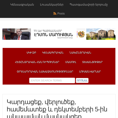
Կենսագրական
Լուսանկարներ
Պատգամավորի երդումը
Posts
ՍԿԻԶԲ
ԿԵՆՍԱԳՐԱԿԱՆ
ՆԱԽԸՆՏՐԱԿԱՆ
ՀԵՏԸՆՏՐԱԿԱՆ ՀԱՆԴԻՊՈՒՄՆԵՐ
ՄԱՄՈՒԼ
ՏԵՍԱՆՅՈՒԹԵՐ
ՕՐԵՆՍԴՐԱԿԱՆ ՆԱԽԱՁԵՌՆՈՒԹՅՈՒՆՆԵՐ
ԼՈՒՍԱՆԿԱՐՆԵՐ
Կարդացեք, վերլուծեք,
համեմատեք և դեկտեմբերի 5-ին
անպայման մասնակցեք