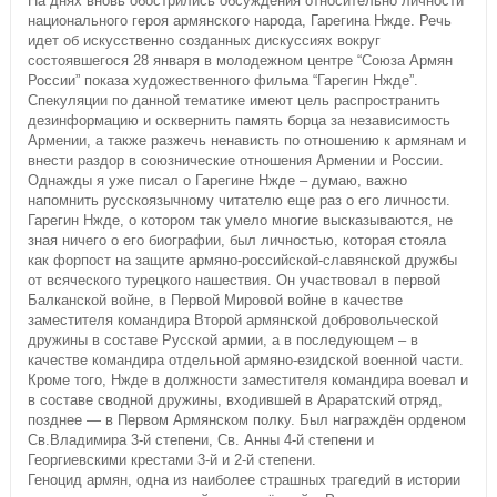
На днях вновь обострились обсуждения относительно личности
национального героя армянского народа, Гарегина Нжде. Речь
идет об искусственно созданных дискуссиях вокруг
состоявшегося 28 января в молодежном центре “Союза Армян
России” показа художественного фильма “Гарегин Нжде”.
Спекуляции по данной тематике имеют цель распространить
дезинформацию и осквернить память борца за независимость
Армении, а также разжечь ненависть по отношению к армянам и
внести раздор в союзнические отношения Армении и России.
Однажды я уже писал о Гарегине Нжде – думаю, важно
напомнить русскоязычному читателю еще раз о его личности.
Гарегин Нжде, о котором так умело многие высказываются, не
зная ничего о его биографии, был личностью, которая стояла
как форпост на защите армяно-российской-славянской дружбы
от всяческого турецкого нашествия. Он участвовал в первой
Балканской войне, в Первой Мировой войне в качестве
заместителя командира Второй армянской добровольческой
дружины в составе Русской армии, а в последующем – в
качестве командира отдельной армяно-езидской военной части.
Кроме того, Нжде в должности заместителя командира воевал и
в составе сводной дружины, входившей в Араратский отряд,
позднее — в Первом Армянском полку. Был награждён орденом
Св.Владимира 3-й степени, Св. Анны 4-й степени и
Георгиевскими крестами 3-й и 2-й степени.
Геноцид армян, одна из наиболее страшных трагедий в истории