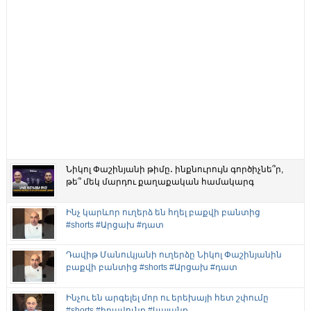
Նիկոլ Փաշինյանի թիմը․ ինքնուրույն գործիչնե՞ր,
թե՞ մեկ մարդու քաղաքական համակարգ
Ինչ կարևոր ուղերձ են հղել բաքվի բանտից
#shorts #Արցախ #դատ
Դավիթ Մանուկյանի ուղերձը Նիկոլ Փաշինյանին
բաքվի բանտից #shorts #Արցախ #դատ
Ինչու են արգելել մոր ու երեխայի հետ շփումը
#shorts #իրավունք #կալանք