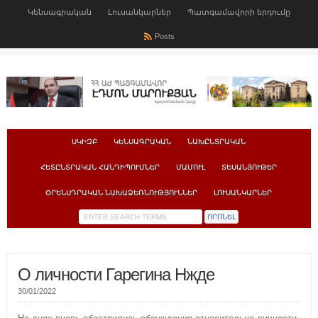
Կենսագրական
Լուսանկարներ
Պատգամավորի երդումը
Posts
ՍԿԻԶԲ
ԿԵՆՍԱԳՐԱԿԱՆ
ՆԱԽԸՆՏՐԱԿԱՆ
ՀԵՏԸՆՏՐԱԿԱՆ ՀԱՆԴԻՊՈՒՄՆԵՐ
ՄԱՄՈՒԼ
ՏԵՍԱՆՅՈՒԹԵՐ
ՕՐԵՆՍԴՐԱԿԱՆ ՆԱԽԱՁԵՌՆՈՒԹՅՈՒՆՆԵՐ
ԼՈՒՍԱՆԿԱՐՆԵՐ
О личности Гарегина Нжде
30/01/2022