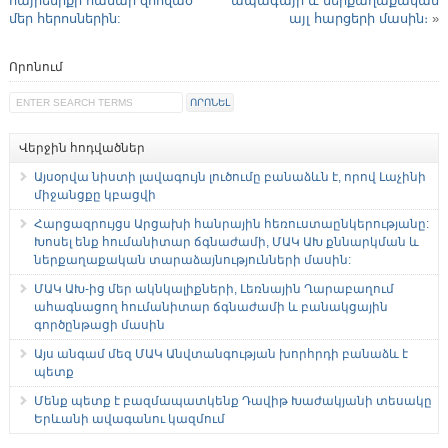
հայրենիքի համար զոհված
ապագայի և ներքաղաքական
մեր հերոսներին:
այլ հարցերի մասին։
»
Որոնում
Վերջին հոդվածներ
Այսօրվա նիստի լավագույն լուծումը բանաձևն է, որով Լաչինի
միջանցքը կբացվի
Հարցազրույցս Արցախի հանրային հեռուստաընկերությանը:
Խոսել ենք հումանիտար ճգնաժամի, ՄԱԿ ԱԽ քննարկման և
ներքաղաքական տարաձայնությունների մասին:
ՄԱԿ ԱԽ-ից մեր ակնկալիքների, Լեռնային Ղարաբաղում
ահագնացող հումանիտար ճգնաժամի և բանակցային
գործընթացի մասին
Այս անգամ մեզ ՄԱԿ Անվտանգության խորհրդի բանաձև է
պետք
Մենք պետք է բազմապատկենք Դավիթ Խաժակյանի տեսակը
Երևանի ավագանու կազմում