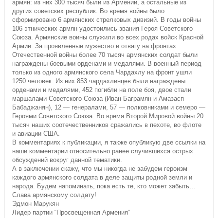
армян: из них 300 тысяч были из Армении, а остальные из
других советских республик. Во время войны было
сформировано 6 армянских стрелковых дивизий. В годы войны
106 этнических армян удостоились звания Героя Советского
Союза. Армянские воины служили во всех родах войск Красной
Армии. За проявленные мужество и отвагу на фронтах
Отечественной войны более 70 тысяч армянских солдат были
награждены боевыми орденами и медалями. В военный период
только из одного армянского села Чардахлу на фронт ушли
1250 человек. Из них 853 чардахлинцев были награждены
орденами и медалями, 452 погибли на поле боя, двое стали
маршалами Советского Союза (Иван Баграмян и Амазасп
Бабаджанян), 12 — генералами, 57 — полковниками и семеро —
Героями Советского Союза. Во время Второй Мировой войны 20
тысяч наших соотечественников сражались в пехоте, во флоте
и авиации США.
В комментариях к публикации, я также опубликую две ссылки на
наши комментарии относительно ранее случившихся острых
обсуждений вокруг данной тематики.
А в заключении скажу, что мы никогда не забудем героизм
каждого армянского солдата в деле защиты родной земли и
народа. Будем напоминать, пока есть те, кто может забыть…
Слава армянскому солдату!
Эдмон Марукян
Лидер партии “Просвещенная Армения”