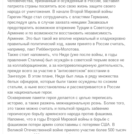
человечества, признанный и осуждённый в России, заставил
патриота страны посвятить всю свою жизнь защите своего
народа от уничтожения. В начале Второй Мировой войны
Гарегин Нжде стал сотрудничать с властями Германии,
преследуя цель в случае захвата немцами Закавказья
предотвратить возможное вторжение Турции в Советскую
Армению и по возможности восстановить независимость
Армении. Это был такой же вполне нормальный и хладнокровно
правильный политический ход, каким принято в России считать,
например, пакт Риббентропа-Молотова.
Также стоит напомнить, что Нжде (уже после войны, в годы
правления Сталина) был осуждён в советской тюрьме вовсе не
за коллаборационизм, а за контрреволюционную деятельность,
прежде всего за участие в “антисоветском” восстании в
Зангезуре. В этом плане, Нжде был лишь в ряду множества
белых офицеров, которые были также осуждены по схожим
статьям, а ныне восстановлены и рассматриваются в России
как национальные герои.
Осквернение памяти героя делается с целью переписать
историю, а также разжечь межнациональную рознь. Более того,
это также можно считать и попыткой придать забвению
героическую борьбу армянского народа против фашизма.
Напомню, что в годы Второй Мировой войны в борьбе с
фашизмом потери армян сопоставимы с потерями США. В
Великой Отечественной войне приняло участие более 500 тысяч