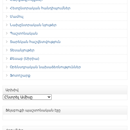
Հետընտրական հանդիպումներ
Մամուլ
Նախընտրական նյութեր
Պաշտոնական
Տարեկան հաշվետվություն
Տեսանյութեր
Քեսաբ (Սիրիա)
Օրենսդրական նախաձեռնություններ
Ֆոտոշարք
Արխիվ
Արխիվ
Ֆեյսբուքի պաշտոնական էջը