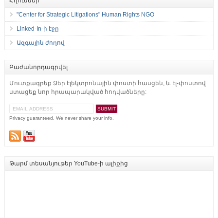
Հղումներ
"Center for Strategic Litigations" Human Rights NGO
Linked-In-ի էջը
Ազգային ժողով
Բաժանորդագրվել
Մուտքագրեք Ձեր էլեկտրոնային փոստի հասցեն, և էլ-փոստով
ստացեք նոր հրապարակված հոդվածները:
Privacy guaranteed. We never share your info.
Թարմ տեսանյութեր YouTube-ի ալիքից