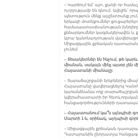
– Կարծում եմ` այո, քանի որ հա
ուղղությամբ են գնում: Ավելին` 
պետություն մենք այլընտրանք չու
երկակի մոտեցումներ ցուցաբերել
համապատասխանության խնդիրը լո
քննարկումներ կազմակերպվեն և ք
կտա կանոնադրության վավերացում
Միջազգային քրեական դատարանի
չունեմ:
– Տեսակետներ են հնչում, թե կարև
միանան, սակայն մինչ այսօր չեն միա
Հայաստանի միանալը:
– Տարածաշրջանի երկրներից միայ
Հայաստանը վավերացնելով Կանոն
կառանձնանա ողջ տարածաշրջանու
կվերահաստատի իր հետևողականու
հանցագործությունների դատապա
– Հայաստանում կա՞ն այնպիսի գո
Մարտի 1-ն, օրինակ, այդպիսի գործ
– Միջազգային քրեական դատարան
Դատարանին ընդդատյա հանցագոր