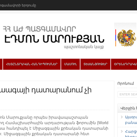
գամավորի երդումը
ՀԵՏԸՆՏՐԱԿԱՆ ՀԱՆԴԻՊՈՒՄՆԵՐ
ՄԱՄՈՒԼ
ՏԵՍԱՆՅՈՒԹԵՐ
ՕՐԵՆՍԴՐԱԿԱ
Որոնում
Հաագայի դատարանում չի
Վերջին
ոն Մարուքյանը որպես իրավապաշտպան
Այսօր
ղ Համաշխարհային արդարության ֆորումին (World
բանաձ
ում նա հանդիպել է Միջազգային քրեական դատարանի
Հարց
ետ: Միջազգային քրեական դատարանի հետ
հեռու