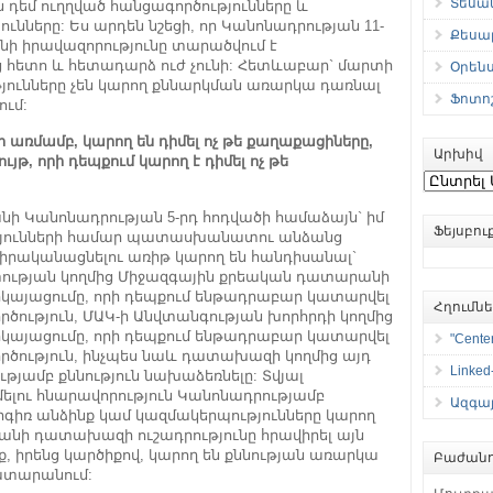
Տեսան
 դեմ ուղղված հանցագործությունները և
ները: Ես արդեն նշեցի, որ Կանոնադրության 11-
Քեսաբ
ի իրավազորությունը տարածվում է
ց հետո և հետադարձ ուժ չունի: Հետևաբար` մարտի
Օրեն
թյունները չեն կարող քննարկման առարկա դառնալ
Ֆոտո
ւմ:
առմամբ, կարող են դիմել ոչ թե քաղաքացիները,
Արխիվ
ւյթ, որի դեպքում կարող է դիմել ոչ թե
Արխիվ
ի Կանոնադրության 5-րդ հոդվածի համաձայն` իմ
Ֆեյսբո
թյունների համար պատասխանատու անձանց
 իրականացնելու առիթ կարող են հանդիսանալ`
ության կողմից Միջազգային քրեական դատարանի
կայացումը, որի դեպքում ենթադրաբար կատարվել
Հղումն
րծություն, ՄԱԿ-ի Անվտանգության խորհրդի կողմից
կայացումը, որի դեպքում ենթադրաբար կատարվել
"Center
ործություն, ինչպես նաև դատախազի կողմից այդ
Linked
թյամբ քննություն նախաձեռնելը: Տվյալ
ելու հնարավորություն Կանոնադրությամբ
Ազգայ
գիռ անձինք կամ կազմակերպությունները կարող
նի դատախազի ուշադրությունը հրավիրել այն
ք, իրենց կարծիքով, կարող են քննության առարկա
Բաժանո
ատարանում: