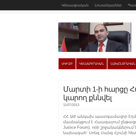
Կենսագրական
Լուսանկարներ
Պատ
ՍԿԻԶԲ
ԿԵՆՍԱԳՐԱԿԱՆ
ՆԱԽԸՆՏՐԱԿԱՆ
Մարտի 1-ի հարցը 
կարող քննվել
11/07/2013
ՀՀ ԱԺ անկախ պատգամավոր Էդմ
մասնակցում է Հաագայում ընթացո
Justice Forum), որի շրջանակներ
նախագահ` Սոնգ Սանգ Հյունի հ