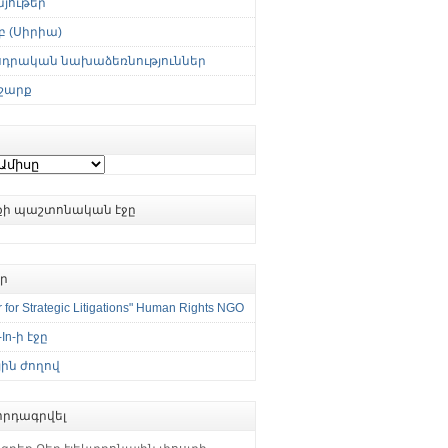
յութեր
 (Սիրիա)
սդրական նախաձեռնություններ
շարք
ւքի պաշտոնական էջը
եր
 for Strategic Litigations" Human Rights NGO
-In-ի էջը
ին ժողով
րդագրվել