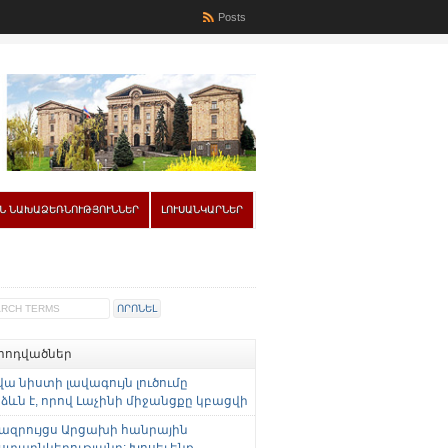
Posts
Ն ՆԱԽԱՁԵՌՆՈՒԹՅՈՒՆՆԵՐ
ԼՈՒՍԱՆԿԱՐՆԵՐ
 հոդվածներ
վա նիստի լավագույն լուծումը
ևն է, որով Լաչինի միջանցքը կբացվի
ազրույցս Արցախի հանրային
ստաընկերությանը: Խոսել ենք