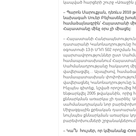
կապված հարցերի շուրջ «Առաջին
– Պարոն Մարուքյան, դեռևս 2010 
նախագահ Սուեր Բելհասենը խոսե
համաձայնագրին՝ Հայաստանի միան
Հայաստանը մինչ օրս չի միացել:
– Հայաստանի Հանրապետությունը
դատարանի Կանոնադրությունը հա
օգոստոսի 13-ի ՍԴՈ 502 որոշման 
պարտավորություններ ըստ Սահ
համապատասխանում Հայաստանի
Սահմանադրությանը հակասող մի
վավերացվել… Այսպիսով, համաձա
համապատասխան փոփոխություննե
վավերացնել Կանոնադրությունը 
Ինչպես գիտեք, նշված որոշումից 
ենթարկվել 2005 թվականին, որից
քննարկման առարկա չի դարձել: Ավ
սահմանադրական նոր բարեփոխում
Միջազգային քրեական դատարանի 
նույնպես քննարկման առարկա 
բարեփոխումների շրջանակներում
– Կա՞ն հույսեր, որ կմիանանք Հռ