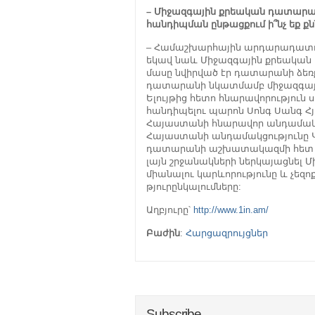
– Միջազգային քրեական դատարան
հանդիպման ընթացքում ի՞նչ եք քն
– Համաշխարհային արդարադատութ
եկավ նաև Միջազգային քրեական
մասը նվիրված էր դատարանի ձեռք
դատարանի նկատմամբ միջազգային
Ելույթից հետո հնարավորությո
հանդիպելու պարոն Սոնգ Սանգ Հյ
Հայաստանի հնարավոր անդամակցո
Հայաստանի անդամակցությունը Կ
դատարանի աշխատակազմի հետ հ
լայն շրջանակների ներկայացնել
միանալու կարևորությունը և չե
թյուրընկալումները:
Աղբյուրը՝
http://www.1in.am/
Բաժին
:
Հարցազրույցներ
Subscribe