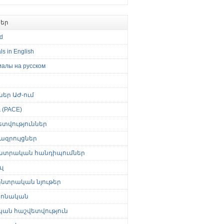
եր
ed
ls in English
иалы на русском
թներ ԱԺ-ում
(PACE)
ետվություններ
ազրույցներ
նտրական հանդիպումներ
լ
նտրական նյութեր
ոնական
կան հաշվետվություն