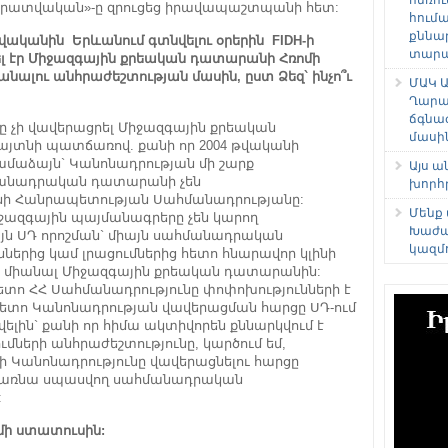
 լրատվական»-ը զրուցեց իրավապաշտպանի հետ:
հում
քննա
թվականին Երևանում գտնվելու օրերին FIDH-ի
տարաձ
լ էր Միջազգային քրեական դատարանի Հռոմի
ալու անհրաժեշտության մասին, ըստ Ձեզ` ինչո՞ւ
ՄԱԿ Ա
Ղարա
ճգնա
 չի վավերացրել Միջազգային քրեական
մասի
յտնի պատճառով. քանի որ 2004 թվականի
համաձայն` Կանոնադրության մի շարք
Այս 
մանադրական դատարանի չեն
խորհ
 Հանրապետության Սահմանադրությանը:
Մենք
ջազգային պայմանագրերը չեն կարող
Խաժա
յն ՍԴ որոշման` միայն սահմանադրական
կազմ
րից կամ լրացումներից հետո հնարավոր կլինի
և միանալ Միջազգային քրեական դատարանին:
հետո ՀՀ Սահմանադրությունը փոփոխությունների է
 հետո Կանոնադրության վավերացման հարցը ՍԴ-ում
ելին` քանի որ հիմա ակտիվորեն քննարկվում է
ների անհրաժեշտությունը, կարծում եմ,
Կանոնադրությունը վավերացնելու հարցը
կդառնա սպասվող սահմանադրական
:
ոմի ստատուսին: