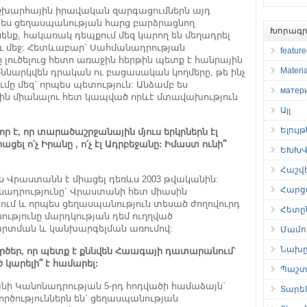
մաշխարհային իրավական զարգացումներն այդ
որպես ցեղասպանության հարց բարձրացնող
Խորագր
նենք, հակառակ դեպքում մեզ կարող են մեղադրել
ու մեջ: Հետևաբար` Սահմանադրության
featur
ւծելուց հետո առաջին հերթին պետք է հանրային
Materia
ննարկվեն դրական ու բացասական կողմերը, թե ինչ
ը մեզ` որպես պետություն: Անձամբ ես
матер
ն միանալու հետ կապված որևէ մտավախություն
Այլ
Ելույ
որ է, որ տարածաշրջանային մյուս երկրներն էլ
ցել ո՛չ Իրանը , ո՛չ էլ Ադրբեջանը
:
Իմաստ ունի՞
ԵԽԽՎ 
Հաշվ
ն Վրաստանն է միացել դեռևս 2003 թվականին:
Հարց
ադրությունը` Վրաստանի հետ միասին
մ և որպես ցեղասպանություն տեսած ժողովուրդ
Հետը
թյունը մարդկության դեմ ուղղված
րտման և կանխարգելման առումով:
Մամու
Նախը
րծեր, որ պետք է քննվեն Հաագայի դատարանում՝
 կարելի՞ է համարել:
Պաշտ
ի Կանոնադրության 5-րդ հոդվածի համաձայն`
Տարե
ծություններն են` ցեղասպանության