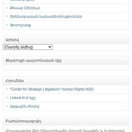
Քեսաբ (Սիրիա)
Օրենսդրական նախաձեռնություններ
Ֆոտոշարք
Արխիվ
Արխիվ
Ֆեյսբուքի պաշտոնական էջը
Հղումներ
"Center for Strategic Litigations" Human Rights NGO
Linked-In-ի էջը
Ազգային ժողով
Բաժանորդագրվել
Մուտքագրեք Ձեր էլեկտրոնային փոստի հասցեն, և էլ-փոստով