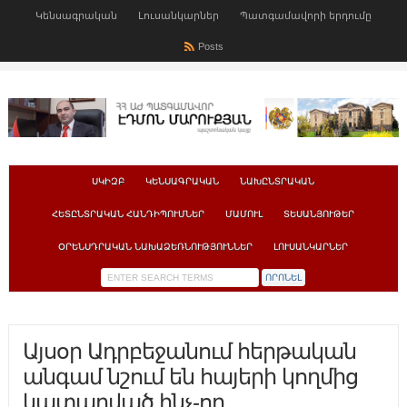
Կենսագրական
Լուսանկարներ
Պատգամավորի երդումը
Posts
ՍԿԻԶԲ
ԿԵՆՍԱԳՐԱԿԱՆ
ՆԱԽԸՆՏՐԱԿԱՆ
ՀԵՏԸՆՏՐԱԿԱՆ ՀԱՆԴԻՊՈՒՄՆԵՐ
ՄԱՄՈՒԼ
ՏԵՍԱՆՅՈՒԹԵՐ
ՕՐԵՆՍԴՐԱԿԱՆ ՆԱԽԱՁԵՌՆՈՒԹՅՈՒՆՆԵՐ
ԼՈՒՍԱՆԿԱՐՆԵՐ
Այսօր Ադրբեջանում հերթական
անգամ նշում են հայերի կողմից
կատարված ինչ-որ