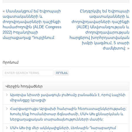
«
Մասնակցում եմ Եվրոպայի
Ընդգրկվել եմ Եվրոպայի
ազատականների և
ազատականների և
ժողովրդավարների դաշինքի
ժողովրդավարների դաշինքի
համաժողովին (ALDE Congress
(ALDE) Անվտանգության և
2022) Իռլանդիայի
ժողովրդավարության
մայրաքաղաք Դուբլինում:
հարցերով խորհրդատվական
խմբի կազմում, 5 տարի
ժամկետով:
»
Որոնում
Վերջին հոդվածներ
Այսօրվա նիստի լավագույն լուծումը բանաձևն է, որով Լաչինի
միջանցքը կբացվի
Հարցազրույցս Արցախի հանրային հեռուստաընկերությանը:
Խոսել ենք հումանիտար ճգնաժամի, ՄԱԿ ԱԽ քննարկման և
ներքաղաքական տարաձայնությունների մասին:
ՄԱԿ ԱԽ-ից մեր ակնկալիքների, Լեռնային Ղարաբաղում