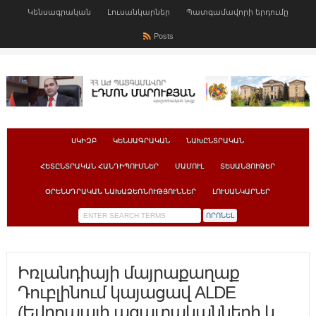
Կենսագրական
Լուսանկարներ
Պատգամավորի երդումը
Posts
ՍԿԻԶԲ
ԿԵՆՍԱԳՐԱԿԱՆ
ՆԱԽԸՆՏՐԱԿԱՆ
ՀԵՏԸՆՏՐԱԿԱՆ ՀԱՆԴԻՊՈՒՄՆԵՐ
ՄԱՄՈՒԼ
ՏԵՍԱՆՅՈՒԹԵՐ
ՕՐԵՆՍԴՐԱԿԱՆ ՆԱԽԱՁԵՌՆՈՒԹՅՈՒՆՆԵՐ
ԼՈՒՍԱՆԿԱՐՆԵՐ
Իռլանդիայի մայրաքաղաք
Դուբլինում կայացավ ALDE
(Եվրոպայի ազատականների և