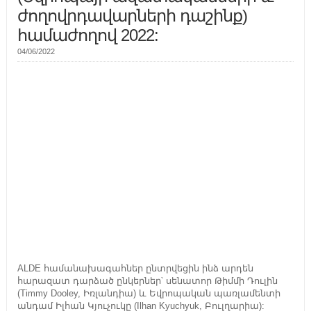
ժողովրդավարների դաշինք)
համաժողով 2022:
04/06/2022
ALDE համանախագահներ ընտրվեցին ինձ արդեն
հարազատ դարձած ընկերներ՝ սենատոր Թիմմի Դուլին
(Timmy Dooley, Իռլանդիա) և Եվրոպական պառլամենտի
անդամ Իլհան Կյուչուկը (Ilhan Kyuchyuk, Բուլղարիա):