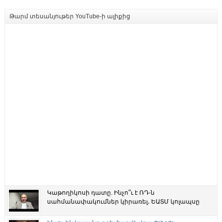
Թարմ տեսանյութեր YouTube-ի ալիքից
Կաթողիկոսի դատը. Ինչո՞ւ է ՌԴ-ն
սահմանափակումներ կիրառել․ ԵԱՏՄ կոլապսը