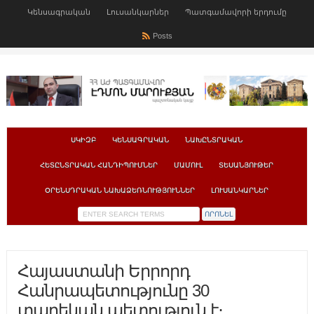
Կենսագրական
Լուսանկարներ
Պատգամավորի երդումը
Posts
ՍԿԻԶԲ
ԿԵՆՍԱԳՐԱԿԱՆ
ՆԱԽԸՆՏՐԱԿԱՆ
ՀԵՏԸՆՏՐԱԿԱՆ ՀԱՆԴԻՊՈՒՄՆԵՐ
ՄԱՄՈՒԼ
ՏԵՍԱՆՅՈՒԹԵՐ
ՕՐԵՆՍԴՐԱԿԱՆ ՆԱԽԱՁԵՌՆՈՒԹՅՈՒՆՆԵՐ
ԼՈՒՍԱՆԿԱՐՆԵՐ
Հայաստանի Երրորդ
Հանրապետությունը 30
տարեկան պետություն է։