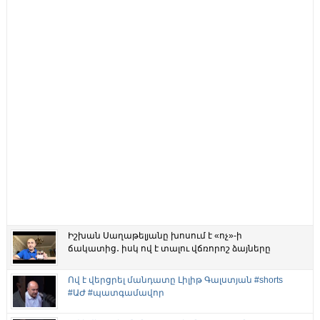
Իշխան Սաղաթելյանը խոսում է «ոչ»-ի
ճակատից․ իսկ ով է տալու վճռորոշ ձայները
Ով է վերցրել մանդատը Լիլիթ Գալստյան #shorts
#ԱԺ #պատգամավոր