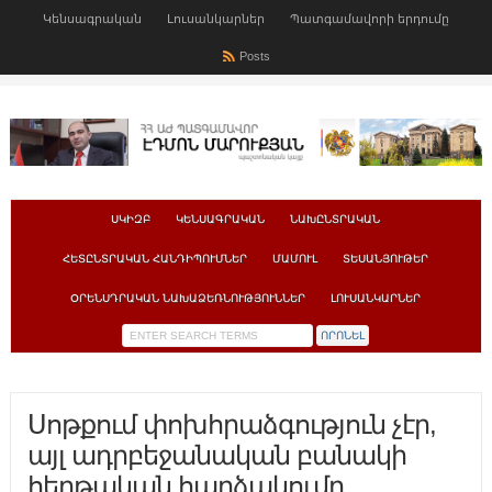
Կենսագրական
Լուսանկարներ
Պատգամավորի երդումը
Posts
ՍԿԻԶԲ
ԿԵՆՍԱԳՐԱԿԱՆ
ՆԱԽԸՆՏՐԱԿԱՆ
ՀԵՏԸՆՏՐԱԿԱՆ ՀԱՆԴԻՊՈՒՄՆԵՐ
ՄԱՄՈՒԼ
ՏԵՍԱՆՅՈՒԹԵՐ
ՕՐԵՆՍԴՐԱԿԱՆ ՆԱԽԱՁԵՌՆՈՒԹՅՈՒՆՆԵՐ
ԼՈՒՍԱՆԿԱՐՆԵՐ
Սոթքում փոխհրաձգություն չէր,
այլ ադրբեջանական բանակի
հերթական հարձակումը.