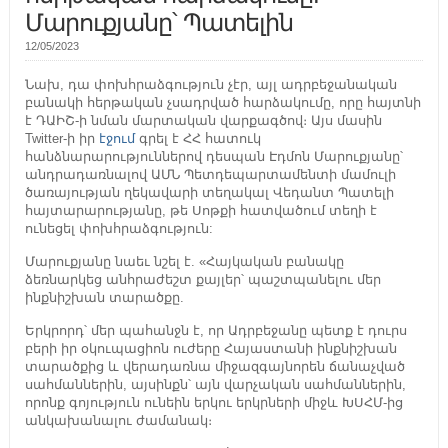
Մարուքյանը՝ Պատելին
12/05/2023
Նախ, դա փոխհրաձգություն չէր, այլ ադրբեջանական
բանակի հերթական չսադրված հարձակումը, որը հայտնի
է ԴԱԻՇ-ի նման մարտական վարքագծով։ Այս մասին
Twitter-ի իր
էջում
գրել է ՀՀ հատուկ
հանձնարարություններով դեսպան Էդմոն Մարուքյանը՝
անդրադառնալով ԱՄՆ Պետդեպարտամենտի մամուլի
ծառայության ղեկավարի տեղակալ Վեդանտ Պատելի
հայտարարությանը, թե Սոթքի հատվածում տեղի է
ունեցել փոխհրաձգություն:
Մարուքյանը նաեւ նշել է. «Հայկական բանակը
ձեռնարկեց անհրաժեշտ քայլեր՝ պաշտպանելու մեր
ինքնիշխան տարածքը.
Երկրորդ՝ մեր պահանջն է, որ Ադրբեջանը պետք է դուրս
բերի իր օկուպացիոն ուժերը Հայաստանի ինքնիշխան
տարածքից և վերադառնա միջազգայնորեն ճանաչված
սահմաններին, այսինքն՝ այն վարչական սահմաններին,
որոնք գոյություն ունեին երկու երկրների միջև ԽՍՀՄ-ից
անկախանալու ժամանակ։