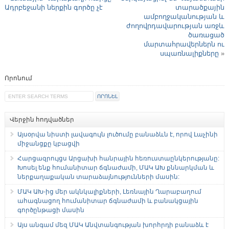
Ադրբեջանի ներքին գործը չէ
տարածքային
ամբողջականության և
ժողովրդավարության առջև
ծառացած
մարտահրավերներն ու
սպառնալիքները
»
Որոնում
Վերջին հոդվածներ
Այսօրվա նիստի լավագույն լուծումը բանաձևն է, որով Լաչինի
միջանցքը կբացվի
Հարցազրույցս Արցախի հանրային հեռուստաընկերությանը:
Խոսել ենք հումանիտար ճգնաժամի, ՄԱԿ ԱԽ քննարկման և
ներքաղաքական տարաձայնությունների մասին:
ՄԱԿ ԱԽ-ից մեր ակնկալիքների, Լեռնային Ղարաբաղում
ահագնացող հումանիտար ճգնաժամի և բանակցային
գործընթացի մասին
Այս անգամ մեզ ՄԱԿ Անվտանգության խորհրդի բանաձև է