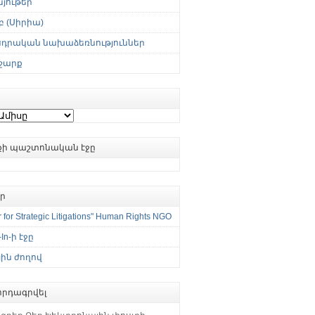
յութեր
 (Սիրիա)
սդրական նախաձեռնություններ
շարք
ւքի պաշտոնական էջը
եր
 for Strategic Litigations" Human Rights NGO
-In-ի էջը
ին ժողով
րդագրվել