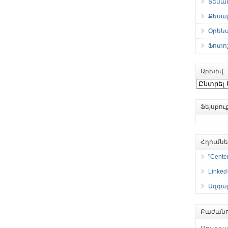
Տեսան
Քեսաբ
Օրեն
Ֆոտո
Արխիվ
Արխիվ
Ֆեյսբո
Հղումն
"Center
Linked
Ազգայ
Բաժանո