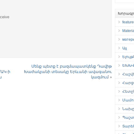
Խորագր
eceive
featur
Materia
матер
Այլ
Ելույ
ԵԽԽՎ 
Մենք պետք է բազմապատկենք Դավիթ
ՄԱԿ-ի
Խաժակյանի տեսակը Երևանի ավագանու
Հաշվ
ա
կազմում
»
Հարց
Հետը
Մամու
Նախը
Պաշտ
Տարե