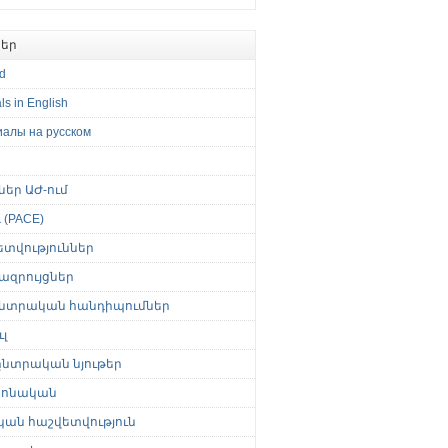
եր
ed
ls in English
иалы на русском
թներ ԱԺ-ում
(PACE)
ետվություններ
ազրույցներ
նտրական հանդիպումներ
լ
նտրական նյութեր
ոնական
կան հաշվետվություն