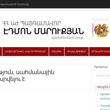
գամավորի երդումը
ՀԵՏԸՆՏՐԱԿԱՆ ՀԱՆԴԻՊՈՒՄՆԵՐ
ՄԱՄՈՒԼ
ՏԵՍԱՆՅՈՒԹԵՐ
ՕՐԵՆՍԴՐԱԿԱ
Որոնում
թյուն, սահմանային
րվելու է
Վերջին
Այսօր
բանաձ
Հարց
հեռու