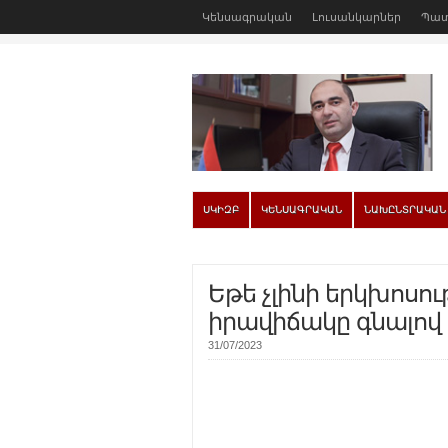
Կենսագրական
Լուսանկարներ
Պատ
ՍԿԻԶԲ
ԿԵՆՍԱԳՐԱԿԱՆ
ՆԱԽԸՆՏՐԱԿԱՆ
Եթե չլինի երկխոսու
իրավիճակը գնալով ս
31/07/2023