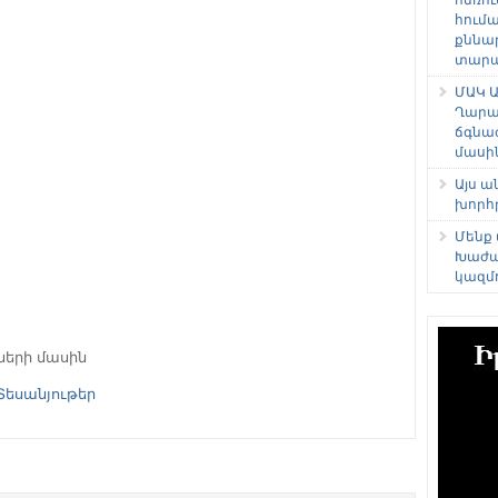
հում
քննա
տարաձ
ՄԱԿ Ա
Ղարա
ճգնա
մասի
Այս 
խորհ
Մենք
Խաժա
կազմ
ների մասին
Տեսանյութեր