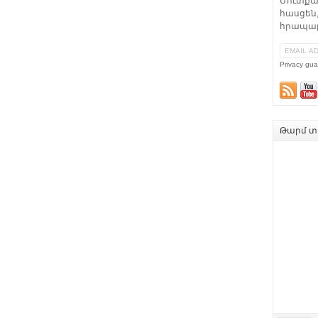
Մուտքա
հասցեն,
հրապար
Privacy gua
Թարմ տե