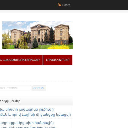
Posts
Ն ՆԱԽԱՁԵՌՆՈՒԹՅՈՒՆՆԵՐ
ԼՈՒՍԱՆԿԱՐՆԵՐ
 հոդվածներ
վա նիստի լավագույն լուծումը
ևն է, որով Լաչինի միջանցքը կբացվի
ազրույցս Արցախի հանրային
ստաընկերությանը: Խոսել ենք